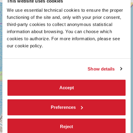
This website uses cookies
SALA
+
We use essential technical cookies to ensure the proper
GIARDINO
functioning of the site and, only with your prior consent,
−
LUNGOMARE
third-party cookies to collect anonymous statistical
MARCONI
30126
information about browsing. You can choose which
LIDO
cookies to authorize. For more information, please see
DI
our cookie policy.
VENEZIA
TEL.
0415218711
info@labiennale.org
Show details
SCOPRI LA SEDE
Vedi
Accept
su
Google
Maps
Preferences
Reject