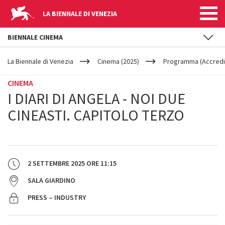
LA BIENNALE DI VENEZIA
BIENNALE CINEMA
YOUR
Salta al contenuto principale
ARE
La Biennale di Venezia
Cinema (2025)
Programma (Accredit
HERE
CINEMA
I DIARI DI ANGELA - NOI DUE
CINEASTI. CAPITOLO TERZO
2 SETTEMBRE 2025
ORE
11:15
SALA GIARDINO
PRESS – INDUSTRY