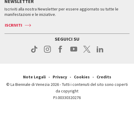
NEWSLETTER
Come raggiungerci
Orari e sedi
Servizi al pubblico
Iscriviti alla nostra Newsletter per essere aggiornato su tutte le
Contatti
Biglietti
Orari e sedi
Come raggiungerci
manifestazioni e le iniziative.
Press
Servizi al pubblico
News
Contatti
ISCRIVITI
Come raggiungerci
Servizi al pubblico
Press
Contatti
Come raggiungerci
SEGUICI SU
Press
Contatti
Press
Note Legali
Privacy
Cookies
Credits
© La Biennale di Venezia 2026 - Tutti i contenuti del sito sono coperti
da copyright
P.I.00330320276