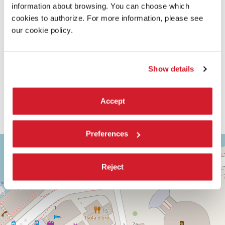
information about browsing. You can choose which
cookies to authorize. For more information, please see
our cookie policy.
Show details
Accept
Preferences
ASTRA
+
1
−
Via
Reject
Corfù,
9
30126
Lido
di
Venezia