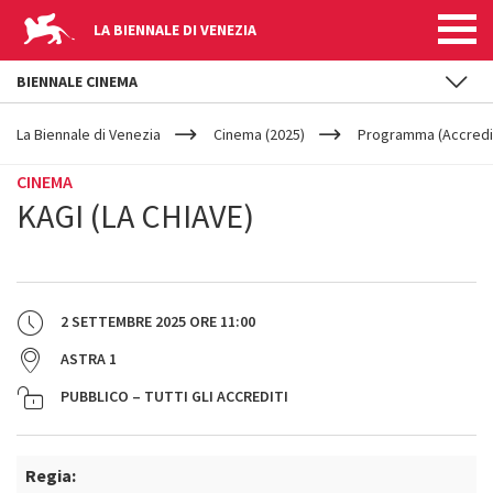
LA BIENNALE DI VENEZIA
BIENNALE CINEMA
YOUR
Salta al contenuto principale
ARE
La Biennale di Venezia
Cinema (2025)
Programma (Accredit
HERE
CINEMA
KAGI (LA CHIAVE)
2 SETTEMBRE 2025
ORE
11:00
ASTRA 1
PUBBLICO – TUTTI GLI ACCREDITI
Regia: