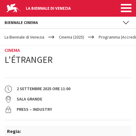
LA BIENNALE DI VENEZIA
BIENNALE CINEMA
YOUR
Salta al contenuto principale
ARE
La Biennale di Venezia
Cinema (2025)
Programma (Accredit
HERE
CINEMA
L’ÉTRANGER
2 SETTEMBRE 2025
ORE
11:00
SALA GRANDE
PRESS – INDUSTRY
Regia: