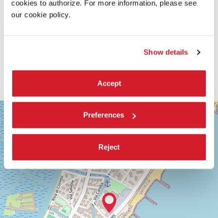
cookies to authorize. For more information, please see
our cookie policy.
Show details
Accept
SALA
+
Preferences
GRANDE
−
LUNGOMARE
MARCONI
Reject
30126
LIDO
DI
VENEZIA
TEL.
0415218711
info@labiennale.org