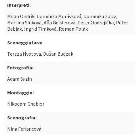
Interpreti:
Milan Ondrík, Dominika Morávková, Dominika Zajcz,
Martina Sľúková, Aňa Geislerová, Peter Ondrejička, Peter
Bebjak, Ingrid Timková, Roman Polák
Sceneggiatura:
Tereza Nvotová, Dušan Budzak
Fotografia:
Adam Suzin
Montaggio:
Nikodem Chabior
Scenografia:
Nina Feriancová