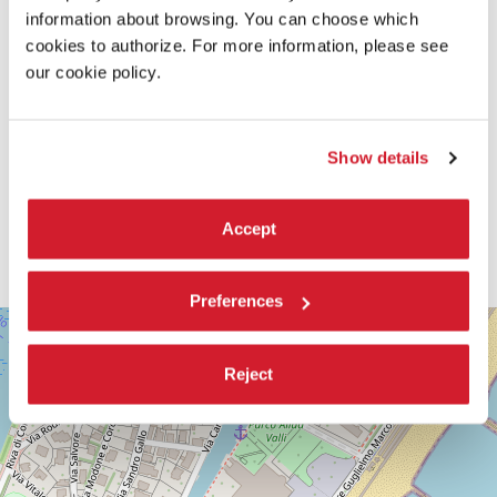
information about browsing. You can choose which
cookies to authorize. For more information, please see
our cookie policy.
Show details
Accept
Preferences
SALA
+
DARSENA
−
Reject
LUNGOMARE
MARCONI
30126
LIDO
DI
VENEZIA
TEL.