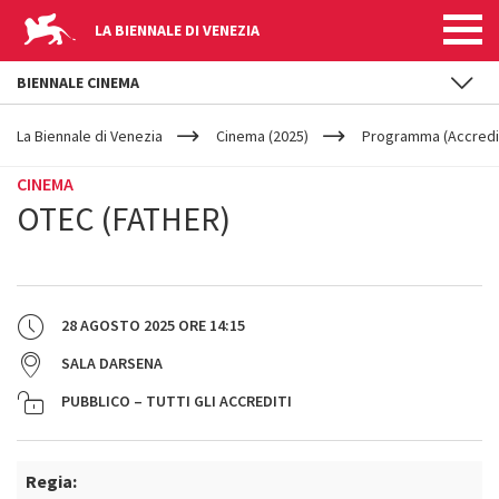
LA BIENNALE DI VENEZIA
BIENNALE CINEMA
YOUR
Salta al contenuto principale
ARE
La Biennale di Venezia
Cinema (2025)
Programma (Accredit
HERE
CINEMA
OTEC (FATHER)
28 AGOSTO 2025
ORE
14:15
SALA DARSENA
PUBBLICO – TUTTI GLI ACCREDITI
Regia: