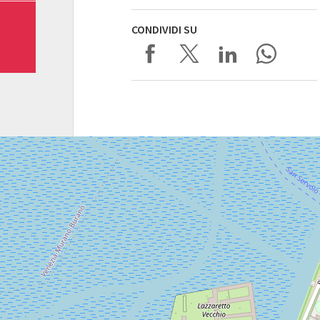
CONDIVIDI SU
SALA
PERLA
LUNGOMARE
MARCONI
30126
LIDO
DI
VENEZIA
TEL.
0415218711
info@labiennale.org
SCOPRI LA SEDE