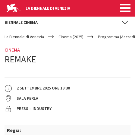
LA BIENNALE DI VENEZIA
BIENNALE CINEMA
YOUR
Salta al contenuto principale
ARE
La Biennale di Venezia
Cinema (2025)
Programma (Accredit
HERE
CINEMA
REMAKE
2 SETTEMBRE 2025
ORE
19:30
SALA PERLA
PRESS – INDUSTRY
Regia: