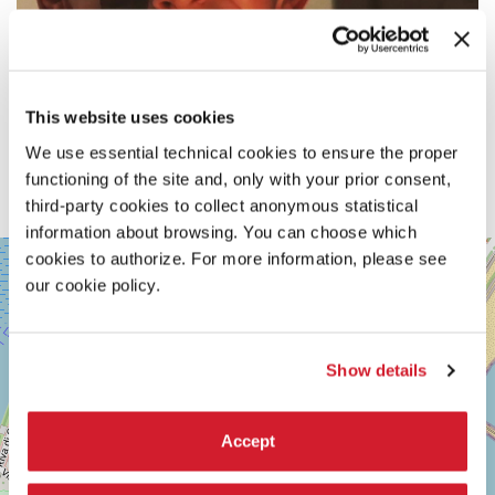
This website uses cookies
We use essential technical cookies to ensure the proper
functioning of the site and, only with your prior consent,
third-party cookies to collect anonymous statistical
information about browsing. You can choose which
SALA
cookies to authorize. For more information, please see
+
PERLA
our cookie policy.
−
LUNGOMARE
MARCONI
30126
LIDO
Show details
DI
VENEZIA
TEL.
Accept
0415218711
info@labiennale.org