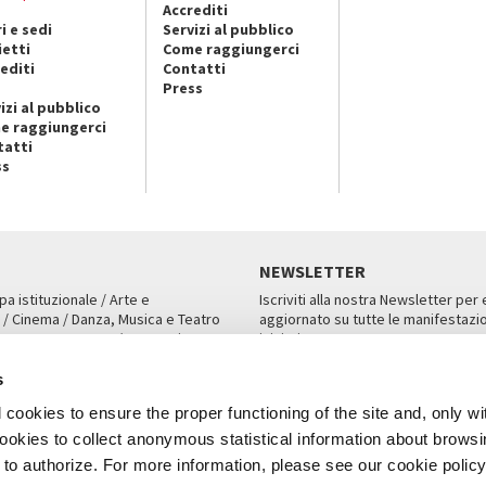
Accrediti
i e sedi
Servizi al pubblico
ietti
Come raggiungerci
editi
Contatti
Press
izi al pubblico
e raggiungerci
tatti
ss
NEWSLETTER
pa istituzionale / Arte e
Iscriviti alla nostra Newsletter per
 / Cinema / Danza, Musica e Teatro
aggiornato su tutte le manifestazio
an, San Marco 1364/A, Venezia
iniziative.
AMPA
ISCRIVITI
s
cookies to ensure the proper functioning of the site and, only wi
 cookies to collect anonymous statistical information about brows
o authorize. For more information, please see our cookie policy
Note Legali
Privacy
Cookies
Credits