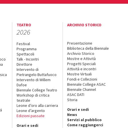
TEATRO
ARCHIVIO STORICO
2026
Presentazione
Festival
Biblioteca della Biennale
Programma
Archivio Storico
Spettacoli
Mostre e Attività
uoco
Talk - Incontri
Progetti Speciali
na
Direttore
Attività e incontri
Intervento di
Mostre Virtuali
sica
Pietrangelo Buttafuoco
Fondi e Collezioni
Intervento di Willem
Biennale College ASAC
Dafoe
Biennale Channel
Biennale College Teatro
ASAC DATI
Workshop di critica
Storia
teatrale
o
Leone d’oro alla carriera
Orari e sedi
i
Leone d’argento
News
Edizioni passate
Servizi al pubblico
Come raggiungerci
Orari e sedi