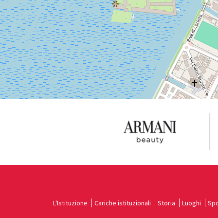
Vedi
su
Google
Maps
L'Istituzione
Cariche istituzionali
Storia
Luoghi
Spo