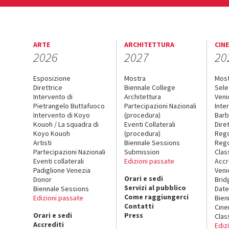
ARTE
ARCHITETTURA
CIN
2026
2027
20
Esposizione
Mostra
Mos
Direttrice
Biennale College
Sele
Intervento di
Architettura
Veni
Pietrangelo Buttafuoco
Partecipazioni Nazionali
Inte
Intervento di Koyo
(procedura)
Barb
Kouoh / La squadra di
Eventi Collaterali
Dire
Koyo Kouoh
(procedura)
Reg
Artisti
Biennale Sessions
Rego
Partecipazioni Nazionali
Submission
Clas
Eventi collaterali
Edizioni passate
Accr
Padiglione Venezia
Veni
Orari e sedi
Donor
Brid
Servizi al pubblico
Biennale Sessions
Date
Come raggiungerci
Edizioni passate
Bien
Contatti
Cin
Orari e sedi
Press
Clas
Accrediti
Ediz