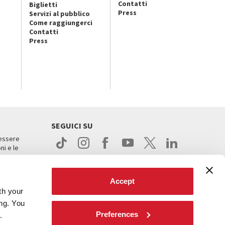
Contatti
Biglietti
Press
Servizi al pubblico
Come raggiungerci
Contatti
Press
SEGUICI SU
 essere
ni e le
Accept
th your
ing. You
Preferences
.