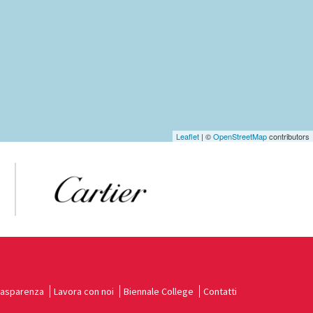
Leaflet
| ©
OpenStreetMap
contributors
rasparenza
Lavora con noi
Biennale College
Contatti