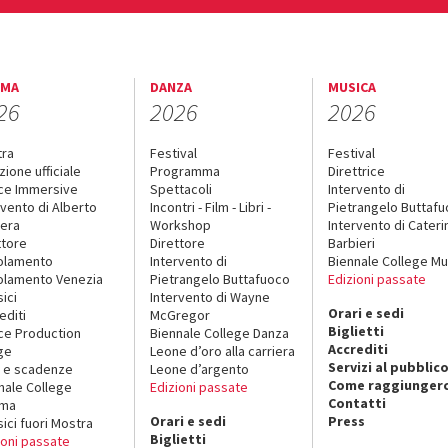
EMA
DANZA
MUSICA
26
2026
2026
tra
Festival
Festival
zione ufficiale
Programma
Direttrice
ce Immersive
Spettacoli
Intervento di
rvento di Alberto
Incontri - Film - Libri -
Pietrangelo Buttaf
era
Workshop
Intervento di Cateri
ttore
Direttore
Barbieri
olamento
Intervento di
Biennale College Mu
lamento Venezia
Pietrangelo Buttafuoco
Edizioni passate
sici
Intervento di Wayne
Orari e sedi
editi
McGregor
Biglietti
ce Production
Biennale College Danza
Accrediti
ge
Leone d’oro alla carriera
Servizi al pubblic
 e scadenze
Leone d’argento
Come raggiungerc
nale College
Edizioni passate
Contatti
ema
Orari e sedi
Press
sici fuori Mostra
Biglietti
ioni passate