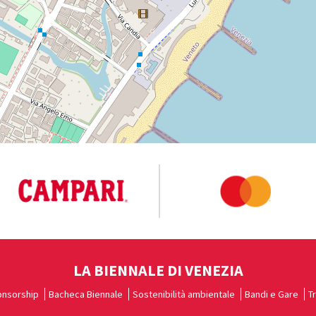
LA BIENNALE DI VENEZIA
nsorship
Bacheca Biennale
Sostenibilità ambientale
Bandi e Gare
T