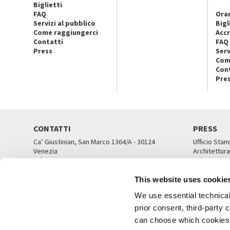
Biglietti
FAQ
Orar
Servizi al pubblico
Bigl
Come raggiungerci
Accr
Contatti
FAQ
Press
Serv
Com
Con
Pre
CONTATTI
PRESS
Ca’ Giustinian, San Marco 1364/A - 30124
Ufficio Stam
Venezia
Architettura
Tel. 041 5218711
Ca’ Giustini
email info@labiennale.org
UFFICI ST
This website uses cookie
TUTTI I CONTATTI
We use essential technical 
prior consent, third-party
can choose which cookies t