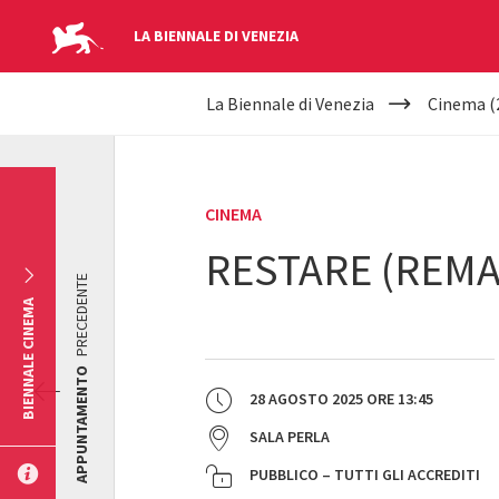
LA BIENNALE DI VENEZIA
YOUR
Salta al contenuto principale
La Biennale di Venezia
Cinema (
ARE
HERE
CINEMA
RESTARE (REMA
PRECEDENTE
BIENNALE CINEMA
APPUNTAMENTO
28 AGOSTO 2025
ORE
13:45
SALA PERLA
PUBBLICO – TUTTI GLI ACCREDITI