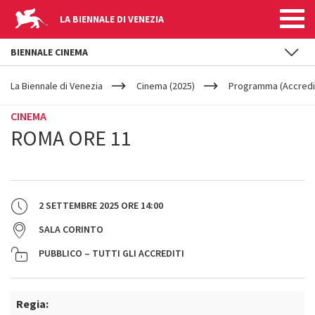
LA BIENNALE DI VENEZIA
BIENNALE CINEMA
YOUR
Salta al contenuto principale
ARE
La Biennale di Venezia
Cinema (2025)
Programma (Accredit
HERE
CINEMA
ROMA ORE 11
2 SETTEMBRE 2025
ORE
14:00
SALA CORINTO
PUBBLICO – TUTTI GLI ACCREDITI
Regia: