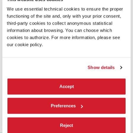
Video Master Digital
We use essential technical cookies to ensure the proper
functioning of the site and, only with your prior consent,
SCOPRI DI PIÙ SUL FILM
third-party cookies to collect anonymous statistical
information about browsing. You can choose which
cookies to authorize. For more information, please see
our cookie policy.
Show details
Accept
Preferences
Reject