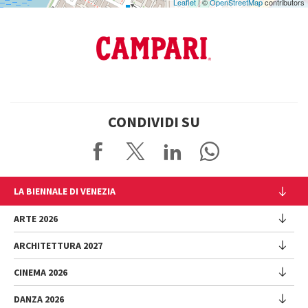
Leaflet
| ©
OpenStreetMap
contributors
CONDIVIDI SU
LA BIENNALE DI VENEZIA
L'Istituzione
ARTE 2026
Cariche istituzionali
ARCHITETTURA 2027
Esposizione
Storia
Direttrice
Luoghi
CINEMA 2026
Mostra
Intervento di Pietrangelo Buttafuoco
Sponsorship
Biennale College Architettura
DANZA 2026
Intervento di Koyo Kouoh / La squadra di Koyo Kouoh
Mostra
Bacheca Biennale