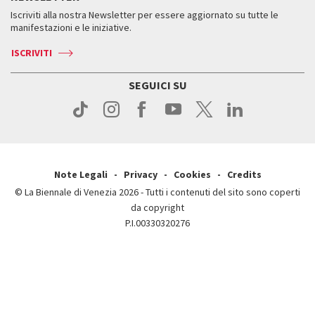
Servizi al pubblico
Iscriviti alla nostra Newsletter per essere aggiornato su tutte le
Contatti
Biglietti
Orari e sedi
Come raggiungerci
manifestazioni e le iniziative.
Press
Servizi al pubblico
News
Contatti
ISCRIVITI
Come raggiungerci
Servizi al pubblico
Press
Contatti
Come raggiungerci
SEGUICI SU
Press
Contatti
Press
Note Legali
Privacy
Cookies
Credits
© La Biennale di Venezia 2026 - Tutti i contenuti del sito sono coperti
da copyright
P.I.00330320276