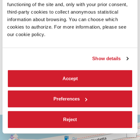
functioning of the site and, only with your prior consent,
third-party cookies to collect anonymous statistical
information about browsing. You can choose which
cookies to authorize. For more information, please see
our cookie policy.
Show details
Accept
Preferences
ASTRA
Reject
+
1
−
Via
Corfù,