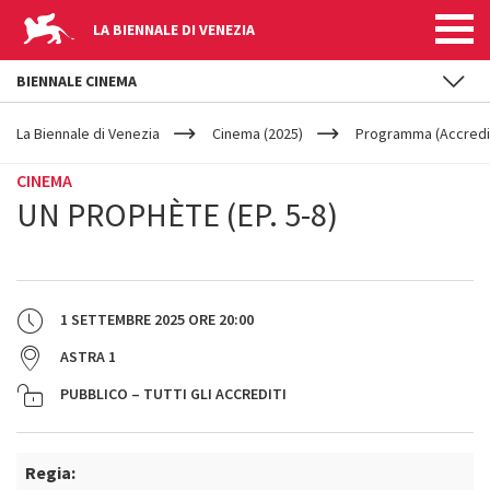
LA BIENNALE DI VENEZIA
BIENNALE CINEMA
YOUR
Salta al contenuto principale
ARE
La Biennale di Venezia
Cinema (2025)
Programma (Accredit
HERE
CINEMA
UN PROPHÈTE (EP. 5-8)
1 SETTEMBRE 2025
ORE
20:00
ASTRA 1
PUBBLICO – TUTTI GLI ACCREDITI
Regia: