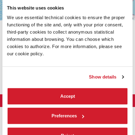
This website uses cookies
We use essential technical cookies to ensure the proper
Leaflet
| ©
OpenStreetMap
contributors
functioning of the site and, only with your prior consent,
third-party cookies to collect anonymous statistical
information about browsing. You can choose which
cookies to authorize. For more information, please see
our cookie policy.
CONDIVIDI SU
Show details
Accept
LA BIENNALE DI VENEZIA
L'Istituzione
ARTE 2026
Preferences
Cariche istituzionali
ARCHITETTURA 2027
Esposizione
Storia
Direttrice