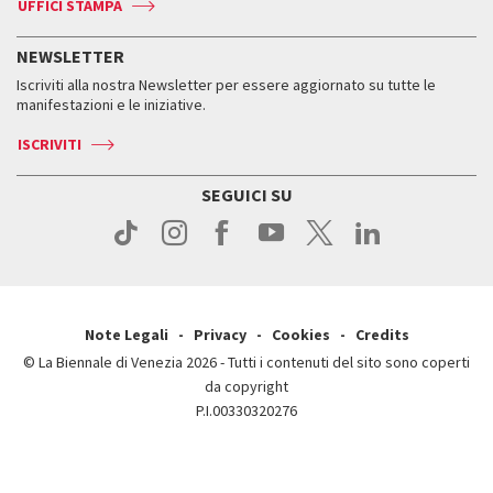
Accrediti
Edizioni passate
UFFICI STAMPA
ASAC DATI
Press
Accrediti
Press
Servizi al pubblico
Storia
FAQ
NEWSLETTER
Come raggiungerci
Orari e sedi
Servizi al pubblico
Iscriviti alla nostra Newsletter per essere aggiornato su tutte le
Contatti
Biglietti
Orari e sedi
Come raggiungerci
manifestazioni e le iniziative.
Press
Servizi al pubblico
News
Contatti
ISCRIVITI
Come raggiungerci
Servizi al pubblico
Press
Contatti
Come raggiungerci
SEGUICI SU
Press
Contatti
Press
Note Legali
Privacy
Cookies
Credits
© La Biennale di Venezia 2026 - Tutti i contenuti del sito sono coperti
da copyright
P.I.00330320276