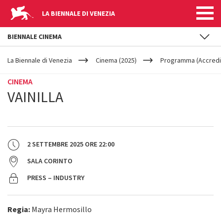
LA BIENNALE DI VENEZIA
BIENNALE CINEMA
YOUR
Salta al contenuto principale
ARE
La Biennale di Venezia
Cinema (2025)
Programma (Accredit
HERE
CINEMA
VAINILLA
2 SETTEMBRE 2025
ORE
22:00
SALA CORINTO
PRESS – INDUSTRY
Regia:
Mayra Hermosillo