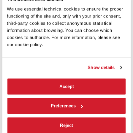
Video Master Digital
We use essential technical cookies to ensure the proper
functioning of the site and, only with your prior consent,
SCOPRI DI PIÙ SUL FILM
third-party cookies to collect anonymous statistical
information about browsing. You can choose which
cookies to authorize. For more information, please see
our cookie policy.
Show details
Accept
Preferences
Reject