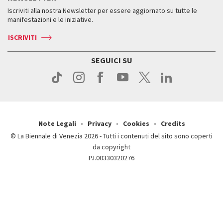
Servizi al pubblico
Iscriviti alla nostra Newsletter per essere aggiornato su tutte le
Contatti
Biglietti
Orari e sedi
Come raggiungerci
manifestazioni e le iniziative.
Press
Servizi al pubblico
News
Contatti
ISCRIVITI
Come raggiungerci
Servizi al pubblico
Press
Contatti
Come raggiungerci
SEGUICI SU
Press
Contatti
Press
Note Legali
Privacy
Cookies
Credits
© La Biennale di Venezia 2026 - Tutti i contenuti del sito sono coperti
da copyright
P.I.00330320276