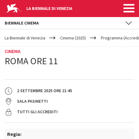
LA BIENNALE DI VENEZIA
BIENNALE CINEMA
YOUR
Salta al contenuto principale
ARE
La Biennale di Venezia
Cinema (2025)
Programma (Accredit
HERE
CINEMA
ROMA ORE 11
2 SETTEMBRE 2025
ORE
21:45
SALA PASINETTI
TUTTI GLI ACCREDITI
Regia: