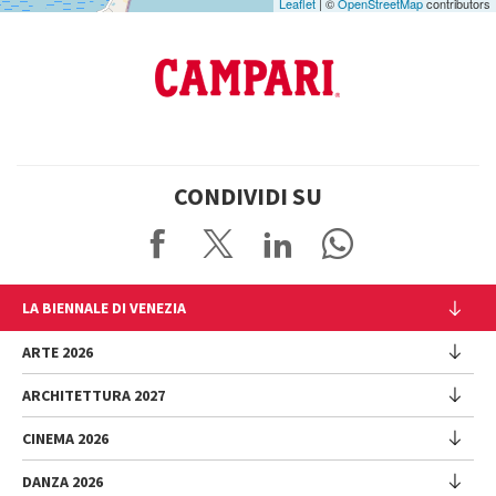
Leaflet
| ©
OpenStreetMap
contributors
CONDIVIDI SU
LA BIENNALE DI VENEZIA
L'Istituzione
ARTE 2026
Cariche istituzionali
ARCHITETTURA 2027
Esposizione
Storia
Direttrice
Luoghi
CINEMA 2026
Mostra
Intervento di Pietrangelo Buttafuoco
Sponsorship
Biennale College Architettura
DANZA 2026
Intervento di Koyo Kouoh / La squadra di Koyo Kouoh
Mostra
Bacheca Biennale