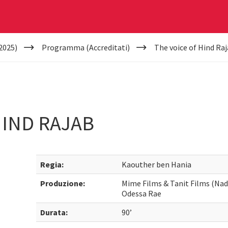
2025)
Programma (Accreditati)
The voice of Hind Ra
HIND RAJAB
Regia:
Kaouther ben Hania
Produzione:
Mime Films & Tanit Films (Na
Odessa Rae
Durata:
90’