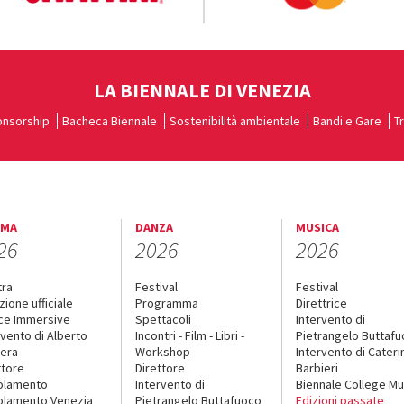
LA BIENNALE DI VENEZIA
nsorship
Bacheca Biennale
Sostenibilità ambientale
Bandi e Gare
T
EMA
DANZA
MUSICA
26
2026
2026
tra
Festival
Festival
zione ufficiale
Programma
Direttrice
ce Immersive
Spettacoli
Intervento di
rvento di Alberto
Incontri - Film - Libri -
Pietrangelo Buttaf
era
Workshop
Intervento di Cateri
ttore
Direttore
Barbieri
olamento
Intervento di
Biennale College Mu
lamento Venezia
Pietrangelo Buttafuoco
Edizioni passate