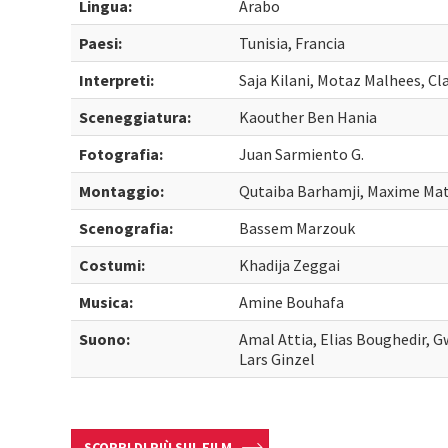
Lingua:
Arabo
Paesi:
Tunisia, Francia
Interpreti:
Saja Kilani, Motaz Malhees, C
Sceneggiatura:
Kaouther Ben Hania
Fotografia:
Juan Sarmiento G.
Montaggio:
Qutaiba Barhamji, Maxime Mat
Scenografia:
Bassem Marzouk
Costumi:
Khadija Zeggai
Musica:
Amine Bouhafa
Suono:
Amal Attia, Elias Boughedir, 
Lars Ginzel
SCOPRI DI PIÙ SUL FILM