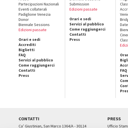
Partecipazioni Nazionali
Submission
Clas
Eventi collaterali
Edizioni passate
Accr
Padiglione Venezia
Veni
Orari e sedi
Donor
Brid
Servizi al pubblico
Biennale Sessions
Date
Come raggiungerci
Edizioni passate
Bien
Contatti
Cin
Orari e sedi
Press
Clas
Accrediti
Ediz
Biglietti
FAQ
Orar
Servizi al pubblico
Bigl
Come raggiungerci
Accr
Contatti
FAQ
Press
Serv
Com
Con
Pre
CONTATTI
PRESS
Ca’ Giustinian, San Marco 1364/A - 30124
Ufficio Stam