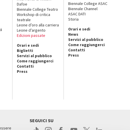
Biennale College ASAC
Dafoe
Biennale Channel
Biennale College Teatro
ASAC DATI
Workshop di critica
Storia
teatrale
o
Leone d’oro alla carriera
Orari e sedi
i
Leone d’argento
News
Edizioni passate
Servizi al pubblico
Come raggiungerci
Orari e sedi
Contatti
Biglietti
Press
Servizi al pubblico
Come raggiungerci
Contatti
Press
SEGUICI SU
 essere