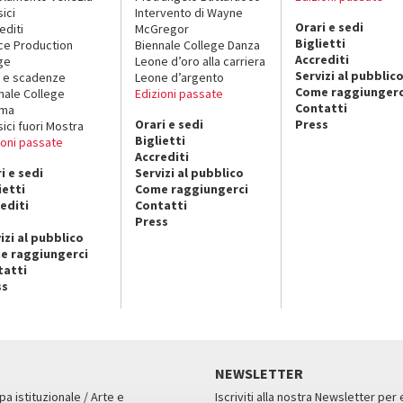
sici
Intervento di Wayne
Orari e sedi
editi
McGregor
Biglietti
ce Production
Biennale College Danza
Accrediti
ge
Leone d’oro alla carriera
Servizi al pubblic
 e scadenze
Leone d’argento
Come raggiungerc
nale College
Edizioni passate
Contatti
ema
Orari e sedi
Press
sici fuori Mostra
Biglietti
ioni passate
Accrediti
i e sedi
Servizi al pubblico
ietti
Come raggiungerci
editi
Contatti
Press
izi al pubblico
e raggiungerci
tatti
ss
NEWSLETTER
pa istituzionale / Arte e
Iscriviti alla nostra Newsletter per