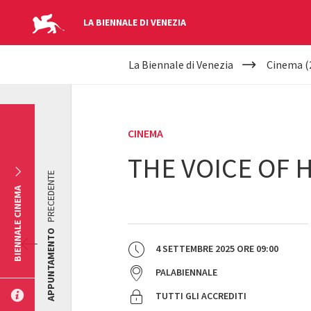
LA BIENNALE DI VENEZIA
YOUR
Salta al contenuto principale
La Biennale di Venezia
Cinema (
ARE
HERE
CINEMA
THE VOICE OF 
PRECEDENTE
BIENNALE CINEMA
APPUNTAMENTO
4 SETTEMBRE 2025
ORE
09:00
PALABIENNALE
TUTTI GLI ACCREDITI