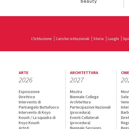
L'Istituzione
Cariche istituzionali
Storia
Luoghi
Spo
ARTE
ARCHITETTURA
CIN
2026
2027
20
Esposizione
Mostra
Mos
Direttrice
Biennale College
Sele
Intervento di
Architettura
Veni
Pietrangelo Buttafuoco
Partecipazioni Nazionali
Inte
Intervento di Koyo
(procedura)
Barb
Kouoh / La squadra di
Eventi Collaterali
Dire
Koyo Kouoh
(procedura)
Reg
Artisti
Biennale Sessions
Rego