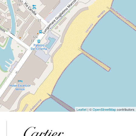
Leaflet
| ©
OpenStreetMap
contributors