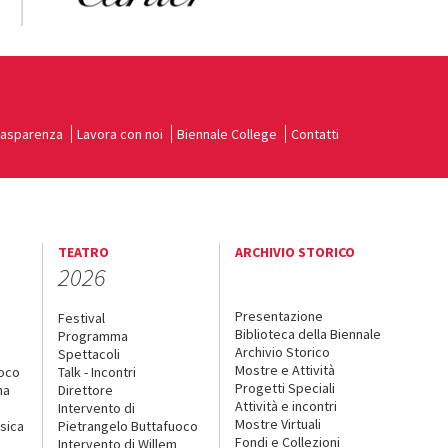
rasparenza
Lavora con noi
Biennale College
Contatti
TEATRO
ARCHIVIO STORICO
2026
Presentazione
Festival
Biblioteca della Biennale
Programma
Archivio Storico
Spettacoli
Mostre e Attività
uoco
Talk - Incontri
Progetti Speciali
na
Direttore
Attività e incontri
Intervento di
Mostre Virtuali
sica
Pietrangelo Buttafuoco
Fondi e Collezioni
Intervento di Willem