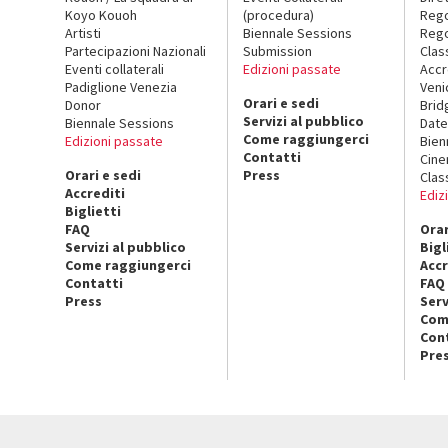
Koyo Kouoh
(procedura)
Reg
Artisti
Biennale Sessions
Rego
Partecipazioni Nazionali
Submission
Clas
Eventi collaterali
Edizioni passate
Accr
Padiglione Venezia
Veni
Orari e sedi
Donor
Brid
Servizi al pubblico
Biennale Sessions
Date
Come raggiungerci
Edizioni passate
Bien
Contatti
Cin
Orari e sedi
Press
Clas
Accrediti
Ediz
Biglietti
FAQ
Orar
Servizi al pubblico
Bigl
Come raggiungerci
Accr
Contatti
FAQ
Press
Serv
Com
Con
Pre