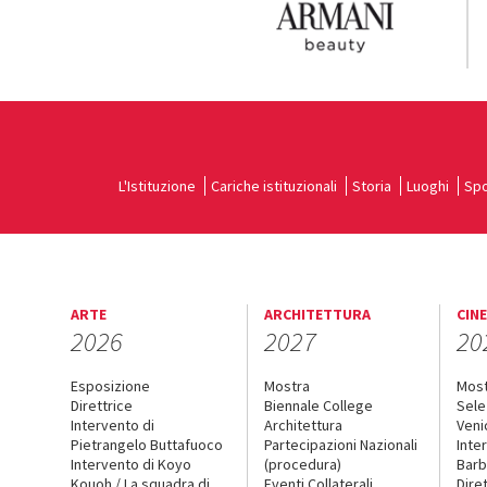
L'Istituzione
Cariche istituzionali
Storia
Luoghi
Spo
ARTE
ARCHITETTURA
CIN
2026
2027
20
Esposizione
Mostra
Mos
Direttrice
Biennale College
Sele
Intervento di
Architettura
Veni
Pietrangelo Buttafuoco
Partecipazioni Nazionali
Inte
Intervento di Koyo
(procedura)
Barb
Kouoh / La squadra di
Eventi Collaterali
Dire