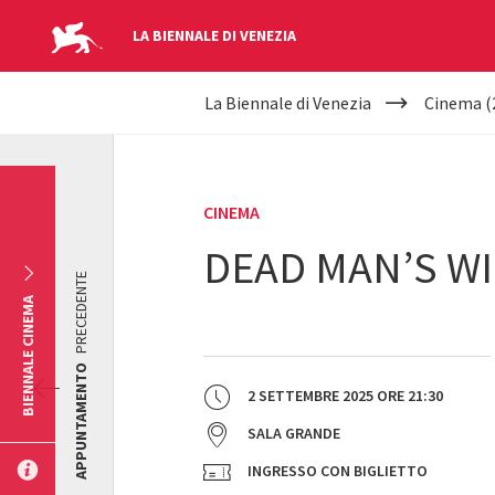
LA BIENNALE DI VENEZIA
YOUR
Salta al contenuto principale
La Biennale di Venezia
Cinema (
ARE
HERE
CINEMA
DEAD MAN’S W
PRECEDENTE
BIENNALE CINEMA
APPUNTAMENTO
2 SETTEMBRE 2025
ORE
21:30
SALA GRANDE
INGRESSO CON BIGLIETTO