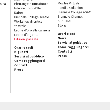
Mostre Virtuali
sica
Pietrangelo Buttafuoco
Fondi e Collezioni
Intervento di Willem
Biennale College ASAC
Dafoe
Biennale Channel
Biennale College Teatro
ASAC DATI
Workshop di critica
Storia
teatrale
o
Leone d’oro alla carriera
Orari e sedi
i
Leone d’argento
News
Edizioni passate
Servizi al pubblico
Come raggiungerci
Orari e sedi
Contatti
Biglietti
Press
Servizi al pubblico
Come raggiungerci
Contatti
Press