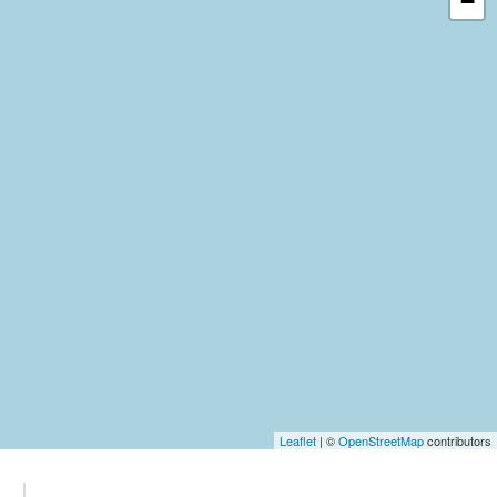
−
Leaflet
| ©
OpenStreetMap
contributors