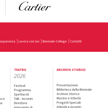
rasparenza
Lavora con noi
Biennale College
Contatti
TEATRO
ARCHIVIO STORICO
2026
Presentazione
Festival
Biblioteca della Biennale
Programma
Archivio Storico
Spettacoli
Mostre e Attività
uoco
Talk - Incontri
Progetti Speciali
na
Direttore
Attività e incontri
Intervento di