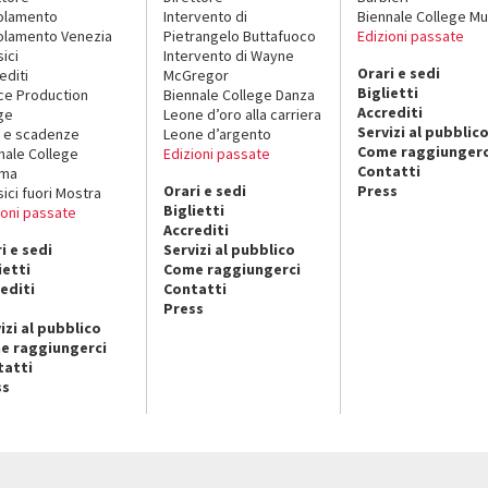
olamento
Intervento di
Biennale College Mu
lamento Venezia
Pietrangelo Buttafuoco
Edizioni passate
sici
Intervento di Wayne
Orari e sedi
editi
McGregor
Biglietti
ce Production
Biennale College Danza
Accrediti
ge
Leone d’oro alla carriera
Servizi al pubblic
 e scadenze
Leone d’argento
Come raggiungerc
nale College
Edizioni passate
Contatti
ema
Orari e sedi
Press
sici fuori Mostra
Biglietti
ioni passate
Accrediti
i e sedi
Servizi al pubblico
ietti
Come raggiungerci
editi
Contatti
Press
izi al pubblico
e raggiungerci
tatti
ss