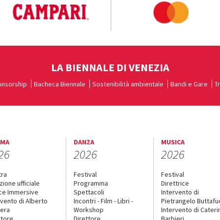
LA BIENNALE DI VENEZIA
nsorship
Bacheca Biennale
Sostenibilità ambientale
Bandi e Gare
T
EMA
DANZA
MUSICA
26
2026
2026
tra
Festival
Festival
zione ufficiale
Programma
Direttrice
ce Immersive
Spettacoli
Intervento di
rvento di Alberto
Incontri - Film - Libri -
Pietrangelo Buttaf
era
Workshop
Intervento di Cateri
ttore
Direttore
Barbieri