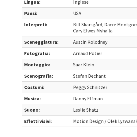
Lingua:
Inglese
Paesi:
USA
Interpreti:
Bill Skarsgård, Dacre Montgo
Cary Elwes Myha’la
Sceneggiatura:
Austin Kolodney
Fotografia:
Arnaud Potier
Montaggio:
Saar Klein
Scenografia:
Stefan Dechant
Costumi:
Peggy Schnitzer
Musica:
Danny Elfman
Suono:
Leslie Shatz
Effetti visivi:
Motion Design / Olek Lyzwans