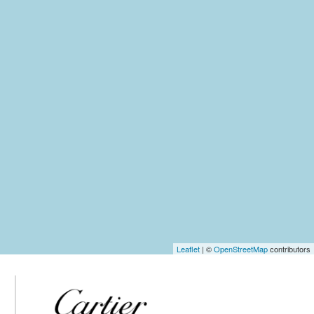
Leaflet
| ©
OpenStreetMap
contributors