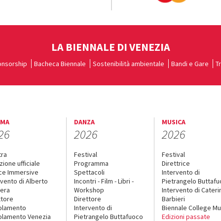
LA BIENNALE DI VENEZIA
nsorship
Bacheca Biennale
Sostenibilità ambientale
Bandi e Gare
T
EMA
DANZA
MUSICA
26
2026
2026
tra
Festival
Festival
zione ufficiale
Programma
Direttrice
ce Immersive
Spettacoli
Intervento di
rvento di Alberto
Incontri - Film - Libri -
Pietrangelo Buttaf
era
Workshop
Intervento di Cateri
ttore
Direttore
Barbieri
olamento
Intervento di
Biennale College Mu
lamento Venezia
Pietrangelo Buttafuoco
Edizioni passate