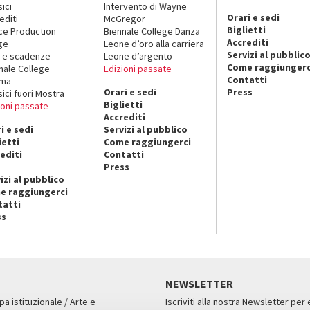
sici
Intervento di Wayne
Orari e sedi
editi
McGregor
Biglietti
ce Production
Biennale College Danza
Accrediti
ge
Leone d’oro alla carriera
Servizi al pubblic
 e scadenze
Leone d’argento
Come raggiungerc
nale College
Edizioni passate
Contatti
ema
Orari e sedi
Press
sici fuori Mostra
Biglietti
ioni passate
Accrediti
i e sedi
Servizi al pubblico
ietti
Come raggiungerci
editi
Contatti
Press
izi al pubblico
e raggiungerci
tatti
ss
NEWSLETTER
pa istituzionale / Arte e
Iscriviti alla nostra Newsletter per