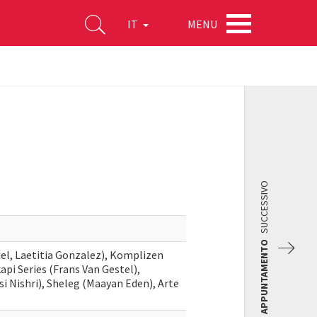
MENU
IT
SUCCESSIVO
APPUNTAMENTO
iel, Laetitia Gonzalez), Komplizen
pi Series (Frans Van Gestel),
si Nishri), Sheleg (Maayan Eden), Arte