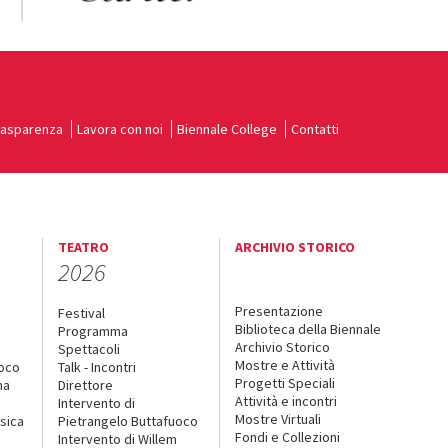
rasparenza
Lavora con noi
Biennale College
Contatti
TEATRO
ARCHIVIO STORICO
2026
Presentazione
Festival
Biblioteca della Biennale
Programma
Archivio Storico
Spettacoli
Mostre e Attività
uoco
Talk - Incontri
Progetti Speciali
na
Direttore
Attività e incontri
Intervento di
Mostre Virtuali
sica
Pietrangelo Buttafuoco
Fondi e Collezioni
Intervento di Willem