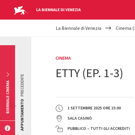
LA BIENNALE DI VENEZIA
YOUR
Salta al contenuto principale
La Biennale di Venezia
Cinema (
ARE
HERE
CINEMA
ETTY (EP. 1-3)
PRECEDENTE
BIENNALE CINEMA
APPUNTAMENTO
1 SETTEMBRE 2025
ORE
15:00
SALA CASINÒ
PUBBLICO – TUTTI GLI ACCREDITI