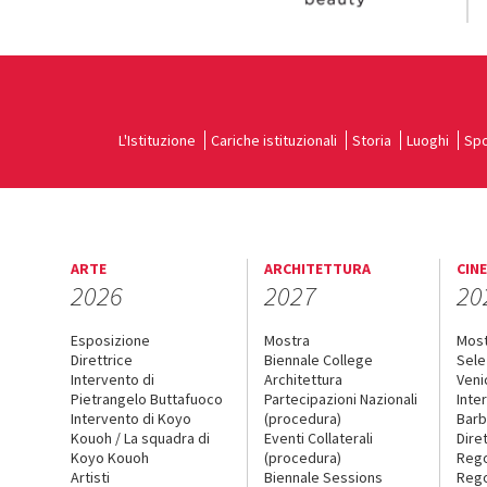
L'Istituzione
Cariche istituzionali
Storia
Luoghi
Spo
ARTE
ARCHITETTURA
CIN
2026
2027
20
Esposizione
Mostra
Mos
Direttrice
Biennale College
Sele
Intervento di
Architettura
Veni
Pietrangelo Buttafuoco
Partecipazioni Nazionali
Inte
Intervento di Koyo
(procedura)
Barb
Kouoh / La squadra di
Eventi Collaterali
Dire
Koyo Kouoh
(procedura)
Reg
Artisti
Biennale Sessions
Rego