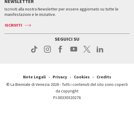
NEWSLETTER
Come raggiungerci
Orari e sedi
Servizi al pubblico
Iscriviti alla nostra Newsletter per essere aggiornato su tutte le
Contatti
Biglietti
Orari e sedi
Come raggiungerci
manifestazioni e le iniziative.
Press
Servizi al pubblico
News
Contatti
ISCRIVITI
Come raggiungerci
Servizi al pubblico
Press
Contatti
Come raggiungerci
SEGUICI SU
Press
Contatti
Press
Note Legali
Privacy
Cookies
Credits
© La Biennale di Venezia 2026 - Tutti i contenuti del sito sono coperti
da copyright
P.I.00330320276