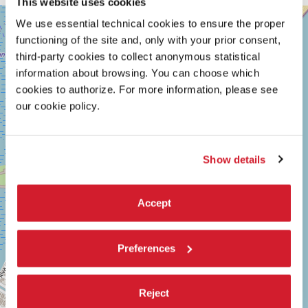
This website uses cookies
SALA
+
We use essential technical cookies to ensure the proper
GIARDINO
functioning of the site and, only with your prior consent,
−
LUNGOMARE
third-party cookies to collect anonymous statistical
MARCONI
30126
information about browsing. You can choose which
LIDO
cookies to authorize. For more information, please see
DI
our cookie policy.
VENEZIA
TEL.
0415218711
info@labiennale.org
Show details
SCOPRI LA SEDE
Vedi
Accept
su
Google
Maps
Preferences
Reject