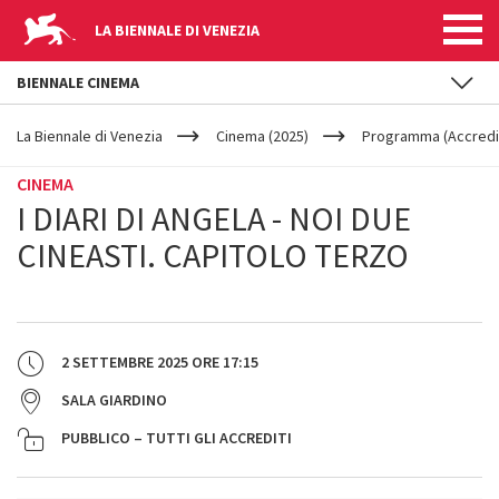
LA BIENNALE DI VENEZIA
BIENNALE CINEMA
YOUR
Salta al contenuto principale
ARE
La Biennale di Venezia
Cinema (2025)
Programma (Accredit
HERE
CINEMA
I DIARI DI ANGELA - NOI DUE
CINEASTI. CAPITOLO TERZO
2 SETTEMBRE 2025
ORE
17:15
SALA GIARDINO
PUBBLICO – TUTTI GLI ACCREDITI