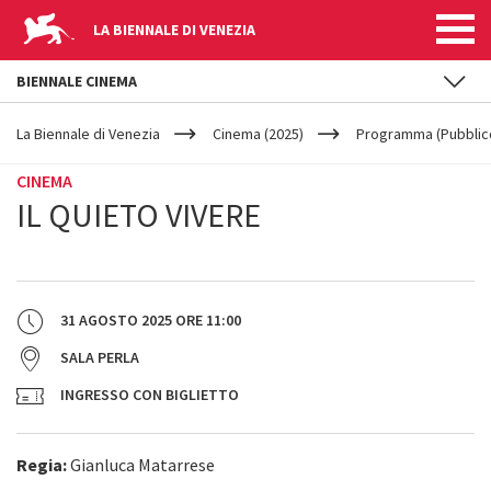
LA BIENNALE DI VENEZIA
BIENNALE CINEMA
YOUR
Salta al contenuto principale
ARE
La Biennale di Venezia
Cinema (2025)
Programma (Pubblic
HERE
CINEMA
IL QUIETO VIVERE
31 AGOSTO 2025
ORE
11:00
SALA PERLA
INGRESSO CON BIGLIETTO
Regia:
Gianluca Matarrese