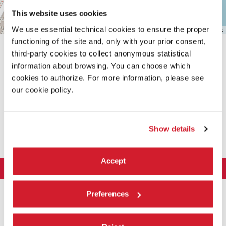
This website uses cookies
We use essential technical cookies to ensure the proper
Leaflet
| ©
OpenStreetMap
contributors
functioning of the site and, only with your prior consent,
third-party cookies to collect anonymous statistical
information about browsing. You can choose which
cookies to authorize. For more information, please see
our cookie policy.
CONDIVIDI SU
Show details
Accept
LA BIENNALE DI VENEZIA
L'Istituzione
ARTE 2026
Preferences
Cariche istituzionali
ARCHITETTURA 2027
Esposizione
Storia
Direttrice