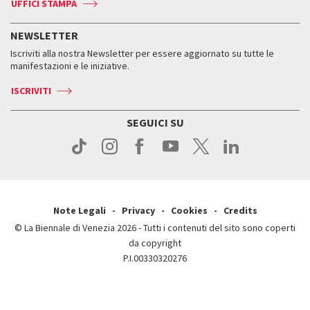
Accrediti
Edizioni passate
UFFICI STAMPA
ASAC DATI
Press
Accrediti
Press
Servizi al pubblico
Storia
FAQ
NEWSLETTER
Come raggiungerci
Orari e sedi
Servizi al pubblico
Iscriviti alla nostra Newsletter per essere aggiornato su tutte le
Contatti
Biglietti
Orari e sedi
Come raggiungerci
manifestazioni e le iniziative.
Press
Servizi al pubblico
News
Contatti
ISCRIVITI
Come raggiungerci
Servizi al pubblico
Press
Contatti
Come raggiungerci
SEGUICI SU
Press
Contatti
Press
Note Legali
Privacy
Cookies
Credits
© La Biennale di Venezia 2026 - Tutti i contenuti del sito sono coperti
da copyright
P.I.00330320276