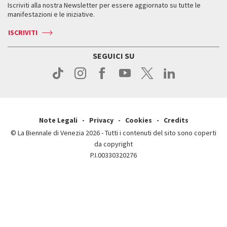
Iscriviti alla nostra Newsletter per essere aggiornato su tutte le
Contatti
Biglietti
Orari e sedi
Come raggiungerci
manifestazioni e le iniziative.
Press
Servizi al pubblico
News
Contatti
ISCRIVITI
Come raggiungerci
Servizi al pubblico
Press
Contatti
Come raggiungerci
SEGUICI SU
Press
Contatti
Press
Note Legali
Privacy
Cookies
Credits
© La Biennale di Venezia 2026 - Tutti i contenuti del sito sono coperti
da copyright
P.I.00330320276