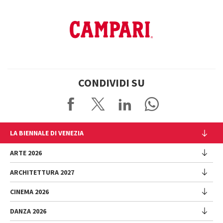
CONDIVIDI SU
LA BIENNALE DI VENEZIA
L'Istituzione
ARTE 2026
Cariche istituzionali
ARCHITETTURA 2027
Esposizione
Storia
Direttrice
Luoghi
CINEMA 2026
Mostra
Intervento di Pietrangelo Buttafuoco
Sponsorship
Biennale College Architettura
DANZA 2026
Intervento di Koyo Kouoh / La squadra di Koyo Kouoh
Mostra
Bacheca Biennale
Partecipazioni Nazionali (procedura)