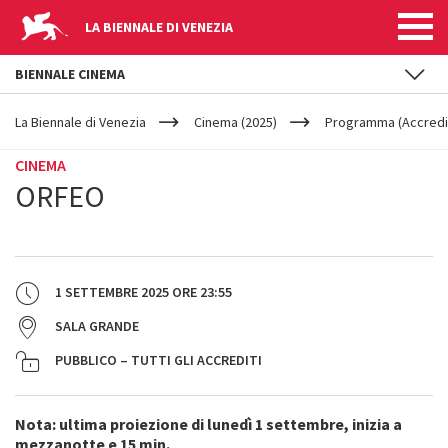
LA BIENNALE DI VENEZIA
BIENNALE CINEMA
YOUR
Salta al contenuto principale
ARE
La Biennale di Venezia
Cinema (2025)
Programma (Accredit
HERE
CINEMA
ORFEO
1 SETTEMBRE 2025
ORE
23:55
SALA GRANDE
PUBBLICO – TUTTI GLI ACCREDITI
Nota: ultima proiezione di lunedì 1 settembre, inizia a
mezzanotte e 15 min.