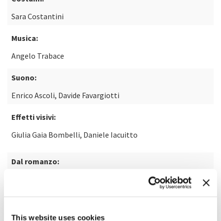
Sara Costantini
Musica:
Angelo Trabace
Suono:
Enrico Ascoli, Davide Favargiotti
Effetti visivi:
Giulia Gaia Bombelli, Daniele Iacuitto
Dal romanzo:
Poema a fumetti di Dino Buzzati
Animazioni:
This website uses cookies
Anna Ciammitti, Stefania Demicheli, Umberto Chiodi