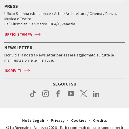
Edizioni passate
Biennale College Teatro
PRESS
Mostre Virtuali
FAQ
Edizioni passate
Accrediti
Workshop di critica teatrale
Ufficio Stampa istituzionale / Arte e Architettura / Cinema / Danza,
Fondi e Collezioni
Servizi al pubblico
Servizi al pubblico
Orari e sedi
Leone d’oro alla carriera
Musica e Teatro
Biennale College ASAC
Come raggiungerci
Orari e sedi
Come raggiungerci
Ca’ Giustinian, San Marco 1364/A, Venezia
Biglietti
Leone d’argento
Biennale Channel
Contatti
Biglietti
Contatti
Accrediti
Edizioni passate
UFFICI STAMPA
ASAC DATI
Press
Accrediti
Press
Servizi al pubblico
Storia
FAQ
NEWSLETTER
Come raggiungerci
Orari e sedi
Servizi al pubblico
Iscriviti alla nostra Newsletter per essere aggiornato su tutte le
Contatti
Biglietti
Orari e sedi
Come raggiungerci
manifestazioni e le iniziative.
Press
Servizi al pubblico
News
Contatti
ISCRIVITI
Come raggiungerci
Servizi al pubblico
Press
Contatti
Come raggiungerci
SEGUICI SU
Press
Contatti
Press
Note Legali
Privacy
Cookies
Credits
© La Biennale di Venezia 2026 - Tutti i contenuti del sito sono coperti