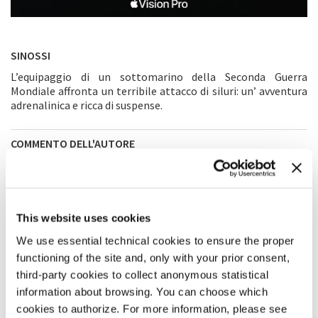
SINOSSI
L’equipaggio di un sottomarino della Seconda Guerra
Mondiale affronta un terribile attacco di siluri: un’ avventura
adrenalinica e ricca di suspense.
COMMENTO DELL'AUTORE
Nei miei film spesso mi piace cercare di far vivere al pubblico
le stesse emozioni del mio personaggio principale. Adoro
assumere la sua prospettiva e mettere il pubblico nei suoi
panni. Questo primo film narrativo per Apple VisionPro ci ha
This website uses cookies
dato l’opportunità di spingere al limite questa sensazione e
questo esperimento. Volevamo intrappolare il pubblico in un
We use essential technical cookies to ensure the proper
sottomarino sotto attacco: il rumore, la claustrofobia, la
functioning of the site and, only with your prior consent,
paura di annegare, il soffocamento... volevamo vivere tutte
third-party cookies to collect anonymous statistical
queste emozioni.
information about browsing. You can choose which
cookies to authorize. For more information, please see
TRAILER