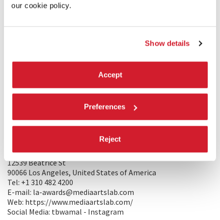
our cookie policy.
Show details
PRODUZIONE/DISTRIBUZIONE
Accept
PRODUZIONE 1:
Apple Marcom
Preferences
8777 Washington Blvd
90232 Culver City, United States of America
E-mail: la-awards@mediaartslab.com
Reject
PRODUZIONE 2:
TBWA\Media Arts Lab
12539 Beatrice St
90066 Los Angeles, United States of America
Tel: +1 310 482 4200
E-mail: la-awards@mediaartslab.com
Web: https://www.mediaartslab.com/
Social Media: tbwamal - Instagram