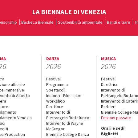
LA BIENNALE DI VENEZIA
nsorship
Bacheca Biennale
Sostenibilità ambientale
Bandi e Gare
T
EMA
DANZA
MUSICA
26
2026
2026
tra
Festival
Festival
zione ufficiale
Programma
Direttrice
ce Immersive
Spettacoli
Intervento di
rvento di Alberto
Incontri - Film - Libri -
Pietrangelo Buttaf
era
Workshop
Intervento di Cateri
ttore
Direttore
Barbieri
olamento
Intervento di
Biennale College Mu
lamento Venezia
Pietrangelo Buttafuoco
Edizioni passate
sici
Intervento di Wayne
Orari e sedi
editi
McGregor
Biglietti
ce Production
Biennale College Danza