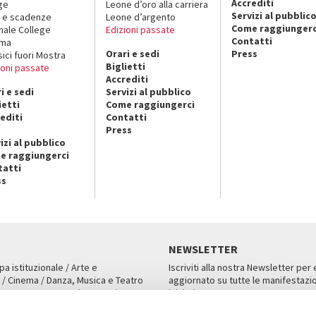
Accrediti
ge
Leone d’oro alla carriera
Servizi al pubblic
 e scadenze
Leone d’argento
Come raggiungerc
nale College
Edizioni passate
Contatti
ema
Orari e sedi
Press
sici fuori Mostra
Biglietti
ioni passate
Accrediti
i e sedi
Servizi al pubblico
ietti
Come raggiungerci
editi
Contatti
Press
izi al pubblico
e raggiungerci
tatti
ss
NEWSLETTER
pa istituzionale / Arte e
Iscriviti alla nostra Newsletter per
 / Cinema / Danza, Musica e Teatro
aggiornato su tutte le manifestazio
an, San Marco 1364/A, Venezia
iniziative.