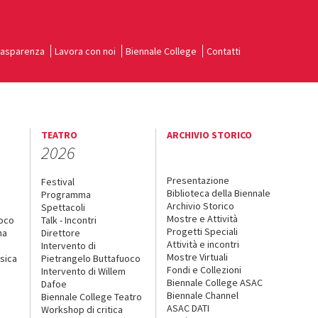
rasparenza
Lavora con noi
Biennale College
Contatti
TEATRO
ARCHIVIO STORICO
2026
Presentazione
Festival
Biblioteca della Biennale
Programma
Archivio Storico
Spettacoli
Mostre e Attività
uoco
Talk - Incontri
Progetti Speciali
na
Direttore
Attività e incontri
Intervento di
Mostre Virtuali
sica
Pietrangelo Buttafuoco
Fondi e Collezioni
Intervento di Willem
Biennale College ASAC
Dafoe
Biennale Channel
Biennale College Teatro
ASAC DATI
Workshop di critica