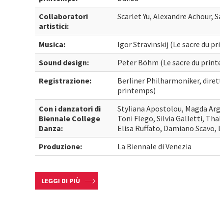
Collaboratori
Scarlet Yu, Alexandre Achour, 
artistici:
Musica:
Igor Stravinskij (Le sacre du p
Sound design:
Peter Böhm (Le sacre du prin
Registrazione:
Berliner Philharmoniker, diret
printemps)
Con i danzatori di
Styliana Apostolou, Magda Argy
Biennale College
Toni Flego, Silvia Galletti, Th
Danza:
Elisa Ruffato, Damiano Scavo,
Produzione:
La Biennale di Venezia
LEGGI DI PIÙ