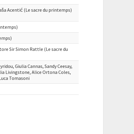
Saša Acentić (Le sacre du printemps)
rintemps)
temps)
tore Sir Simon Rattle (Le sacre du
ridou, Giulia Cannas, Sandy Ceesay,
alia Livingstone, Alice Ortona Coles,
 Luca Tomasoni