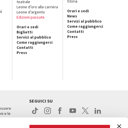
Storia
teatrale
o
Leone d’oro alla carriera
Orari e sedi
i
Leone d’argento
News
Edizioni passate
Servizi al pubblico
Come raggiungerci
Orari e sedi
Contatti
Biglietti
Press
Servizi al pubblico
Come raggiungerci
Contatti
Press
SEGUICI SU
 essere
ni e le