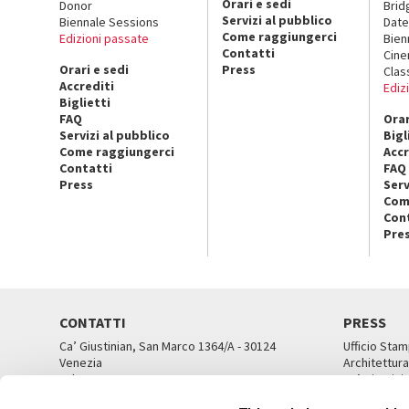
Orari e sedi
Donor
Brid
Servizi al pubblico
Biennale Sessions
Date
Come raggiungerci
Edizioni passate
Bien
Contatti
Cin
Orari e sedi
Press
Clas
Accrediti
Ediz
Biglietti
FAQ
Orar
Servizi al pubblico
Bigl
Come raggiungerci
Accr
Contatti
FAQ
Press
Serv
Com
Con
Pre
CONTATTI
PRESS
Ca’ Giustinian, San Marco 1364/A - 30124
Ufficio Stam
Venezia
Architettura
Tel. 041 5218711
Ca’ Giustini
email info@labiennale.org