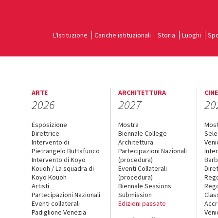
L'Istituzione
Cariche istituzionali
Storia
Luoghi
Spo
ARTE
ARCHITETTURA
CIN
2026
2027
20
Esposizione
Mostra
Mos
Direttrice
Biennale College
Sele
Intervento di
Architettura
Veni
Pietrangelo Buttafuoco
Partecipazioni Nazionali
Inte
Intervento di Koyo
(procedura)
Barb
Kouoh / La squadra di
Eventi Collaterali
Dire
Koyo Kouoh
(procedura)
Reg
Artisti
Biennale Sessions
Rego
Partecipazioni Nazionali
Submission
Clas
Eventi collaterali
Edizioni passate
Accr
Padiglione Venezia
Veni