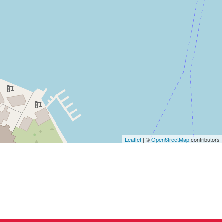
Leaflet
| ©
OpenStreetMap
contributors