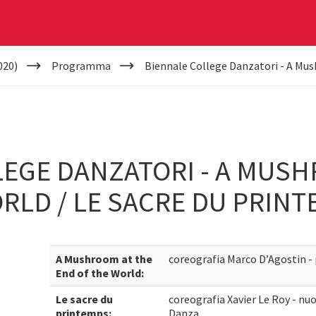
020)
Programma
Biennale College Danzatori - A Mus
EGE DANZATORI - A MUSH
RLD / LE SACRE DU PRIN
A Mushroom at the
coreografia Marco D’Agostin -
End of the World:
Le sacre du
coreografia Xavier Le Roy - nu
printemps:
Danza