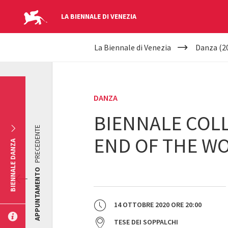
LA BIENNALE DI VENEZIA
YOUR
Salta al contenuto principale
La Biennale di Venezia
Danza (2
ARE
HERE
DANZA
BIENNALE COLL
PRECEDENTE
END OF THE WO
BIENNALE DANZA
APPUNTAMENTO
14 OTTOBRE 2020
ORE
20:00
TESE DEI SOPPALCHI