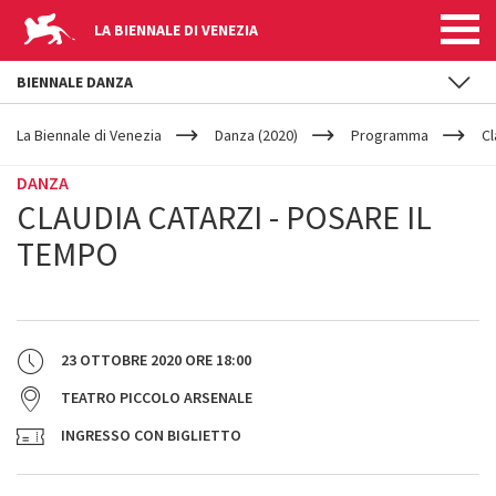
LA BIENNALE DI VENEZIA
BIENNALE DANZA
YOUR
Salta al contenuto principale
ARE
La Biennale di Venezia
Danza (2020)
Programma
Cl
HERE
DANZA
CLAUDIA CATARZI - POSARE IL
TEMPO
23 OTTOBRE 2020
ORE
18:00
TEATRO PICCOLO ARSENALE
INGRESSO CON BIGLIETTO