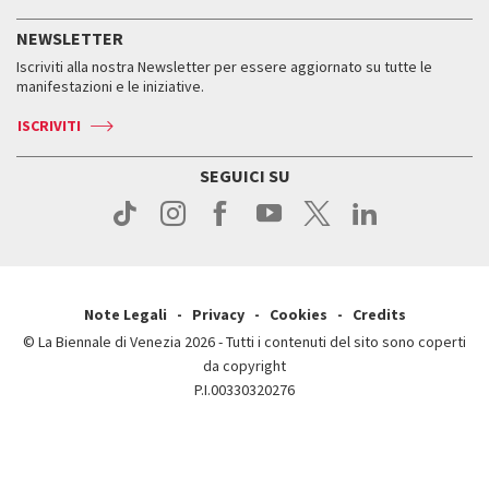
Servizi al pubblico
Storia
FAQ
NEWSLETTER
Come raggiungerci
Orari e sedi
Servizi al pubblico
Iscriviti alla nostra Newsletter per essere aggiornato su tutte le
Contatti
Biglietti
Orari e sedi
Come raggiungerci
manifestazioni e le iniziative.
Press
Servizi al pubblico
News
Contatti
ISCRIVITI
Come raggiungerci
Servizi al pubblico
Press
Contatti
Come raggiungerci
SEGUICI SU
Press
Contatti
Press
Note Legali
Privacy
Cookies
Credits
© La Biennale di Venezia 2026 - Tutti i contenuti del sito sono coperti
da copyright
P.I.00330320276