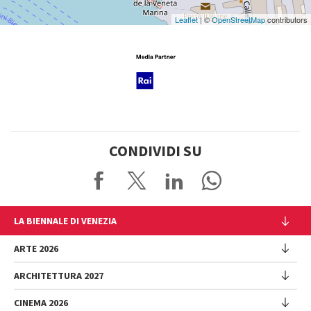
Leaflet
| ©
OpenStreetMap
contributors
CONDIVIDI SU
LA BIENNALE DI VENEZIA
L'Istituzione
ARTE 2026
Cariche istituzionali
ARCHITETTURA 2027
Esposizione
Storia
Direttrice
Luoghi
CINEMA 2026
Mostra