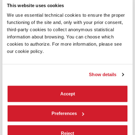
This website uses cookies
Luca Hosseini
We use essential technical cookies to ensure the proper
functioning of the site and, only with your prior consent,
third-party cookies to collect anonymous statistical
LEGGI DI PIÙ
information about browsing. You can choose which
cookies to authorize. For more information, please see
our cookie policy.
Show details
Accept
Preferences
Reject