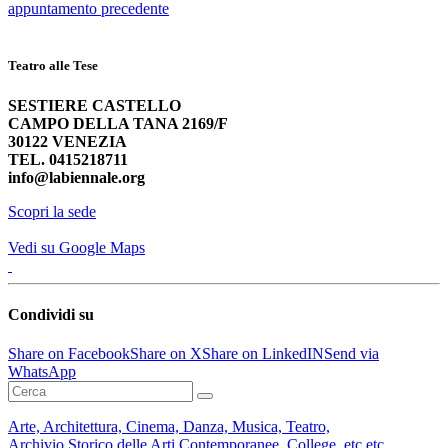
appuntamento
precedente
Teatro alle Tese
SESTIERE CASTELLO
CAMPO DELLA TANA 2169/F
30122 VENEZIA
TEL. 0415218711
info@labiennale.org
Scopri la sede
Vedi su Google Maps
Condividi su
Share on Facebook
Share on X
Share on LinkedIN
Send via
WhatsApp
Arte, Architettura, Cinema, Danza, Musica, Teatro,
Archivio Storico delle Arti Contemporanee, College, etc etc...