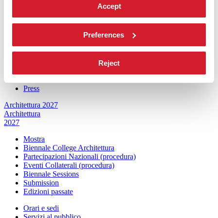
Biennale Sessions
Accept
Edizioni passate
Orari e sedi
Preferences
Accrediti
Biglietti
FAQ
Servizi al pubblico
Reject
Come raggiungerci
Contatti
Press
Architettura 2027
Architettura
2027
Mostra
Biennale College Architettura
Partecipazioni Nazionali (procedura)
Eventi Collaterali (procedura)
Biennale Sessions
Submission
Edizioni passate
Orari e sedi
Servizi al pubblico