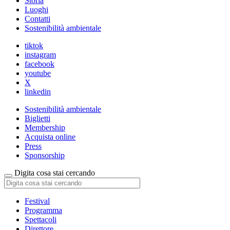
Storia
Luoghi
Contatti
Sostenibilità ambientale
tiktok
instagram
facebook
youtube
X
linkedin
Sostenibilità ambientale
Biglietti
Membership
Acquista online
Press
Sponsorship
Digita cosa stai cercando
Festival
Programma
Spettacoli
Direttore