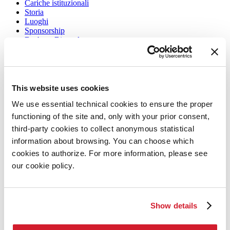
Cariche istituzionali
Storia
Luoghi
Sponsorship
Bacheca Biennale
Sostenibilità ambientale
Bandi e Gare
Trasparenza
Lavora con noi
Biennale College
This website uses cookies
Contatti
We use essential technical cookies to ensure the proper
Arte 2026
functioning of the site and, only with your prior consent,
Arte
third-party cookies to collect anonymous statistical
2026
information about browsing. You can choose which
Esposizione
cookies to authorize. For more information, please see
Direttrice
our cookie policy.
Intervento di Pietrangelo Buttafuoco
Intervento di Koyo Kouoh / La squadra di Koyo Kouoh
Artisti
Partecipazioni Nazionali
Eventi collaterali
Show details
Padiglione Venezia
Donor