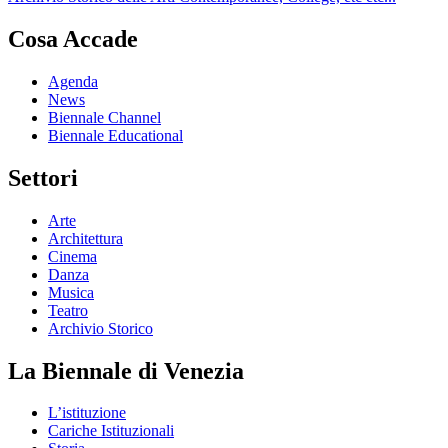
Cosa Accade
Agenda
News
Biennale Channel
Biennale Educational
Settori
Arte
Architettura
Cinema
Danza
Musica
Teatro
Archivio Storico
La Biennale di Venezia
L’istituzione
Cariche Istituzionali