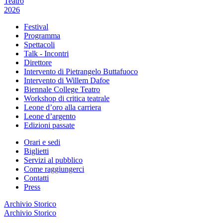
Teatro
2026
Festival
Programma
Spettacoli
Talk - Incontri
Direttore
Intervento di Pietrangelo Buttafuoco
Intervento di Willem Dafoe
Biennale College Teatro
Workshop di critica teatrale
Leone d’oro alla carriera
Leone d’argento
Edizioni passate
Orari e sedi
Biglietti
Servizi al pubblico
Come raggiungerci
Contatti
Press
Archivio Storico
Archivio Storico