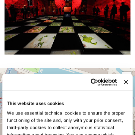
SALA
+
D’ARMI
A
−
SESTIERE
CASTELLO
CAMPO
This website uses cookies
DELLA
We use essential technical cookies to ensure the proper
TANA
2169/F
functioning of the site and, only with your prior consent,
30122
third-party cookies to collect anonymous statistical
VENEZIA
information about browsing. You can choose which