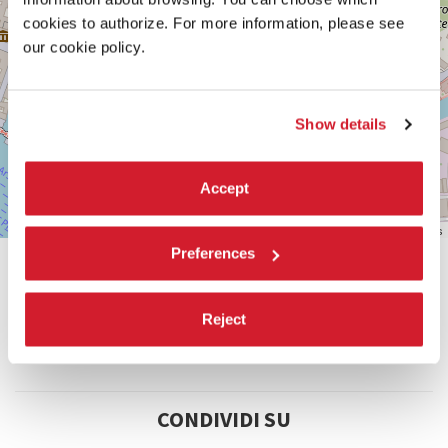
TEL.
0415218711
cookies to authorize. For more information, please see
info@labiennale.org
our cookie policy.
SCOPRI LA SEDE
Vedi
Show details
su
Google
Maps
Accept
Leaflet
| ©
OpenStreetMap
contributors
Preferences
Reject
CONDIVIDI SU