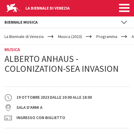
LA BIENNALE DI VENEZIA
BIENNALE MUSICA
YOUR
Salta al contenuto principale
ARE
La Biennale di Venezia
Musica (2023)
Programma
A
HERE
MUSICA
ALBERTO ANHAUS -
COLONIZATION-SEA INVASION
19 OTTOBRE 2023
DALLE
10:00
ALLE
18:00
SALA D’ARMI A
INGRESSO CON BIGLIETTO