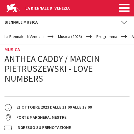
LA BIENNALE DI VENEZIA
BIENNALE MUSICA
YOUR
Salta al contenuto principale
ARE
La Biennale di Venezia
Musica (2023)
Programma
A
HERE
MUSICA
ANTHEA CADDY / MARCIN
PIETRUSZEWSKI - LOVE
NUMBERS
21 OTTOBRE 2023
DALLE
11:00
ALLE
17:00
FORTE MARGHERA, MESTRE
INGRESSO SU PRENOTAZIONE