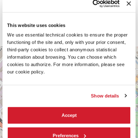
This website uses cookies
We use essential technical cookies to ensure the proper
functioning of the site and, only with your prior consent,
third-party cookies to collect anonymous statistical
FORTE
+
MARGHERA,
information about browsing. You can choose which
MESTRE
−
cookies to authorize. For more information, please see
VIA
our cookie policy.
FORTE
MARGHERA,
n.30
30173
Show details
VENEZIA
MESTRE
TEL.
Accept
041
2744252‬
SCOPRI LA SEDE
Preferences