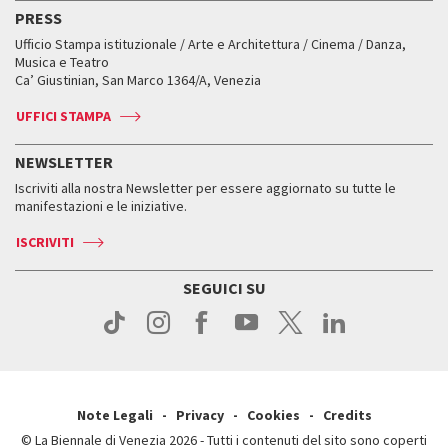
Edizioni passate
Biennale College Teatro
PRESS
Mostre Virtuali
FAQ
Edizioni passate
Accrediti
Workshop di critica teatrale
Ufficio Stampa istituzionale / Arte e Architettura / Cinema / Danza,
Fondi e Collezioni
Servizi al pubblico
Servizi al pubblico
Orari e sedi
Leone d’oro alla carriera
Musica e Teatro
Biennale College ASAC
Come raggiungerci
Orari e sedi
Come raggiungerci
Ca’ Giustinian, San Marco 1364/A, Venezia
Biglietti
Leone d’argento
Biennale Channel
Contatti
Biglietti
Contatti
Accrediti
Edizioni passate
UFFICI STAMPA
ASAC DATI
Press
Accrediti
Press
Servizi al pubblico
Storia
FAQ
NEWSLETTER
Come raggiungerci
Orari e sedi
Servizi al pubblico
Iscriviti alla nostra Newsletter per essere aggiornato su tutte le
Contatti
Biglietti
Orari e sedi
Come raggiungerci
manifestazioni e le iniziative.
Press
Servizi al pubblico
News
Contatti
ISCRIVITI
Come raggiungerci
Servizi al pubblico
Press
Contatti
Come raggiungerci
SEGUICI SU
Press
Contatti
Press
Note Legali
Privacy
Cookies
Credits
© La Biennale di Venezia 2026 - Tutti i contenuti del sito sono coperti