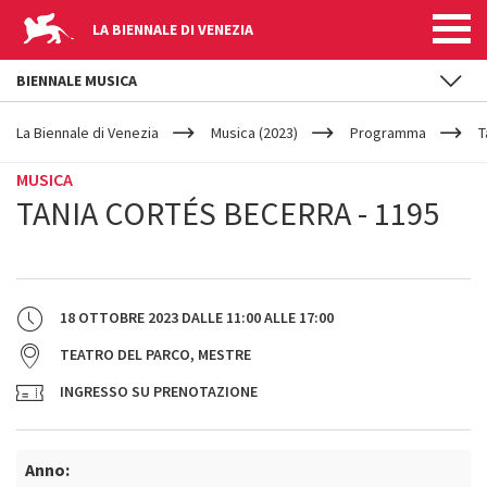
LA BIENNALE DI VENEZIA
BIENNALE MUSICA
YOUR
Salta al contenuto principale
ARE
La Biennale di Venezia
Musica (2023)
Programma
T
HERE
MUSICA
TANIA CORTÉS BECERRA - 1195
18 OTTOBRE 2023
DALLE
11:00
ALLE
17:00
TEATRO DEL PARCO, MESTRE
INGRESSO SU PRENOTAZIONE
Anno: