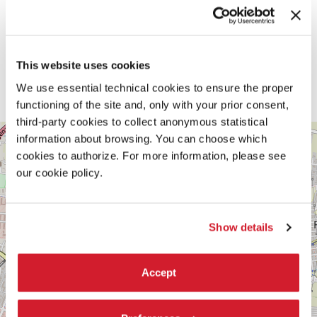
This website uses cookies
We use essential technical cookies to ensure the proper
functioning of the site and, only with your prior consent,
third-party cookies to collect anonymous statistical
TEATRO
+
information about browsing. You can choose which
DEL
cookies to authorize. For more information, please see
PARCO,
−
MESTRE
our cookie policy.
SCOPRI LA SEDE
Show details
Vedi
su
Google
Maps
Accept