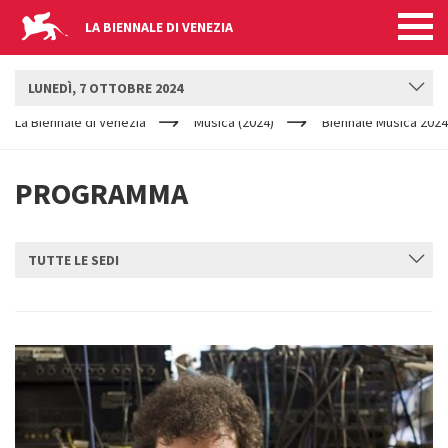
LA BIENNALE DI VENEZIA
BIENNALE MUSICA
LUNEDÌ, 7 OTTOBRE 2024
YOUR
Salta al contenuto principale
ARE
La Biennale di Venezia
Musica (2024)
Biennale Musica 2024
HERE
PROGRAMMA
TUTTE LE SEDI
INVIA