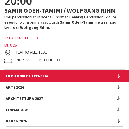
20:00
SAMIR ODEH-TAMIMI / WOLFGANG RIHM
I sei percussionisti in scena (Christian Benning Percussion Group)
eseguono una prima assoluta di
Samir Odeh-Tamimi
e un ampio
lavoro di
Wolfgang Rihm
.
LEGGI TUTTO
MUSICA
TEATRO ALLE TESE
INGRESSO CON BIGLIETTO
LA BIENNALE DI VENEZIA
L'Istituzione
ARTE 2026
Cariche istituzionali
ARCHITETTURA 2027
Esposizione
Storia
Direttrice
Luoghi
CINEMA 2026
Mostra
Intervento di Pietrangelo Buttafuoco
Sponsorship
Biennale College Architettura
DANZA 2026
Intervento di Koyo Kouoh / La squadra di Koyo Kouoh
Mostra
Bacheca Biennale
Partecipazioni Nazionali (procedura)