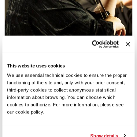
17:00
VITO ŽURAJ / CLARA IANNOTTA / GEORG
This website uses cookies
FRIEDRICH HAAS
We use essential technical cookies to ensure the proper
Il Kandinsky Quartet esegue musiche di
Clara Iannotta, Georg
functioning of the site and, only with your prior consent,
Friedrich Haas
e
Vito Žuraj
.
third-party cookies to collect anonymous statistical
LEGGI TUTTO
information about browsing. You can choose which
cookies to authorize. For more information, please see
MUSICA
CA’ GIUSTINIAN
our cookie policy.
INGRESSO CON BIGLIETTO
Show details