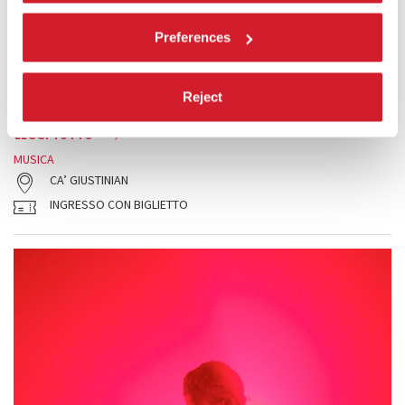
BAHAR ROYAEE / MICHAEL PISARO-LIU /
Preferences
JAEDUK KIM
Hannah Levinson alla viola esegue musiche di
Bahar Royaee
, di
Michael Pisaro-Liu
e una prima assoluta del 29enne compositore
Reject
sud coreano
Jaeduk Kim
.
LEGGI TUTTO
MUSICA
CA’ GIUSTINIAN
INGRESSO CON BIGLIETTO