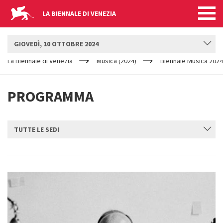
LA BIENNALE DI VENEZIA
BIENNALE MUSICA
GIOVEDÌ, 10 OTTOBRE 2024
YOUR
Salta al contenuto principale
ARE
La Biennale di Venezia
Musica (2024)
Biennale Musica 2024
HERE
PROGRAMMA
TUTTE LE SEDI
INVIA