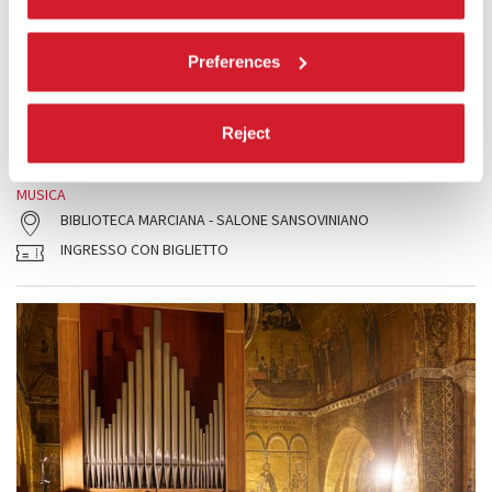
EVA REITER / MONSIEUR DE SAINTE-
COLOMBE
Preferences
Le due viole da gamba in organico sono protagoniste di una prima
assoluta di
Eva Reiter
e della musica del compositore barocco
Monsieur de Sainte-Colombe
.
Reject
LEGGI TUTTO
MUSICA
BIBLIOTECA MARCIANA - SALONE SANSOVINIANO
INGRESSO CON BIGLIETTO