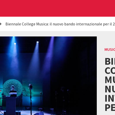
Biennale College Musica: il nuovo bando internazionale per il 
MUSI
B
C
MU
N
I
PE