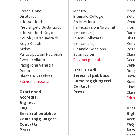
Esposizione
Mostra
Mos
Direttrice
Biennale College
Sele
Intervento di
Architettura
Veni
Pietrangelo Buttafuoco
Partecipazioni Nazionali
Inte
Intervento di Koyo
(procedura)
Barb
Kouoh / La squadra di
Eventi Collaterali
Dire
Koyo Kouoh
(procedura)
Reg
Artisti
Biennale Sessions
Rego
Partecipazioni Nazionali
Submission
Clas
Eventi collaterali
Edizioni passate
Accr
Padiglione Venezia
Veni
Orari e sedi
Donor
Brid
Servizi al pubblico
Biennale Sessions
Date
Come raggiungerci
Edizioni passate
Bien
Contatti
Cin
Orari e sedi
Press
Clas
Accrediti
Ediz
Biglietti
FAQ
Orar
Servizi al pubblico
Bigl
Come raggiungerci
Accr
Contatti
FAQ
Press
Serv
Com