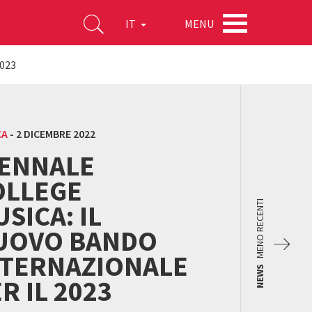
MENU
IT
2023
CA
-
2 DICEMBRE 2022
IENNALE
OLLEGE
SICA: IL
MENO RECENTI
UOVO BANDO
NTERNAZIONALE
NEWS
R IL 2023