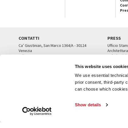
Con
Pre
CONTATTI
PRESS
Ca’ Giustinian, San Marco 1364/A - 30124
Ufficio Stam
Venezia
Architettura
Tel. 041 5218711
Ca’ Giustini
email info@labiennale.org
UFFICI ST
This website uses cookie
TUTTI I CONTATTI
We use essential technical 
prior consent, third-party
can choose which cookies t
© L
Show details