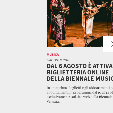
MUSICA
6 AGOSTO 2026
DAL 6 AGOSTO È ATTIVA
BIGLIETTERIA ONLINE
DELLA BIENNALE MUSI
In anteprima i biglietti e gli abbonamenti pe
appuntamenti in programma dal 10 al 24 ot
esclusivamente sul sito web della Biennale
Venezia.