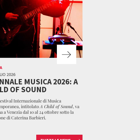
A
LIO 2026
NNALE MUSICA 2026: A
LD OF SOUND
Festival Internazionale di Musica
poranea, intitolato
A Child of Sound
, va
a a Venezia dal 10 al 24 ottobre sotto la
one di Caterina Barbieri.