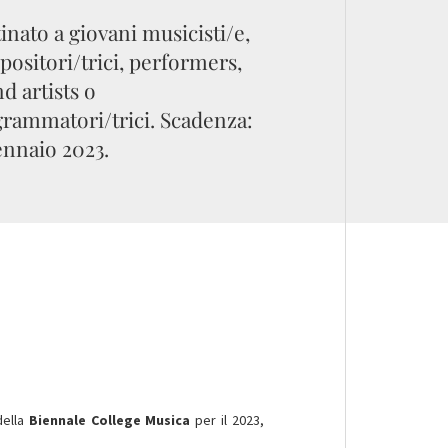
inato a giovani musicisti/e,
ositori/trici, performers,
d artists o
rammatori/trici. Scadenza:
ennaio 2023.
della
Biennale College Musica
per il 2023,