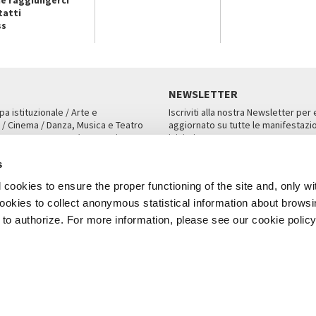
tatti
ss
NEWSLETTER
pa istituzionale / Arte e
Iscriviti alla nostra Newsletter per
 / Cinema / Danza, Musica e Teatro
aggiornato su tutte le manifestazio
an, San Marco 1364/A, Venezia
iniziative.
AMPA
ISCRIVITI
s
cookies to ensure the proper functioning of the site and, only wi
 cookies to collect anonymous statistical information about brows
o authorize. For more information, please see our cookie policy
Note Legali
Privacy
Cookies
Credits
a Biennale di Venezia 2026 - Tutti i contenuti del sito sono coperti da copyr
P.I.00330320276