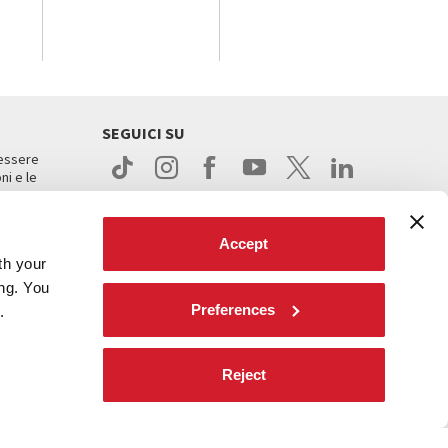
SEGUICI SU
 essere
ni e le
Accept
th your
ing. You
Preferences
.
ight
Reject