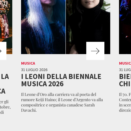
MUSICA
MUSIC
31 LUGLIO 2026
31 LUG
 LA
I LEONI DELLA BIENNALE
BIE
MUSICA 2026
CHI
CA
Il Leone d’Oro alla carriera va al poeta del
Il 70. 
rumore Keiji Haino; il Leone d’Argento va alla
Contem
r gli
compositrice e organista canadese Sarah
in scen
tobre,
Davachi.
direzi
 di