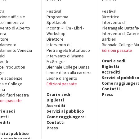
tra
Festival
Festival
zione ufficiale
Programma
Direttrice
ce Immersive
Spettacoli
Intervento di
rvento di Alberto
Incontri - Film - Libri -
Pietrangelo Buttaf
era
Workshop
Intervento di Cateri
ttore
Direttore
Barbieri
olamento
Intervento di
Biennale College Mu
lamento Venezia
Pietrangelo Buttafuoco
Edizioni passate
sici
Intervento di Wayne
Orari e sedi
editi
McGregor
Biglietti
ce Production
Biennale College Danza
Accrediti
ge
Leone d’oro alla carriera
Servizi al pubblic
 e scadenze
Leone d’argento
Come raggiungerc
nale College
Edizioni passate
Contatti
ema
Orari e sedi
Press
sici fuori Mostra
Biglietti
ioni passate
Accrediti
i e sedi
Servizi al pubblico
ietti
Come raggiungerci
editi
Contatti
Press
izi al pubblico
e raggiungerci