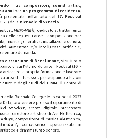
mondo
- tra
compositori, sound artist,
 30 anni
per
un programma di residenza,
à presentata nell’ambito del
67. Festival
2023) della
Biennale di Venezia
.
estival,
Micro-Music
, dedicato al trattamento
a una delle seguenti aree – composizione per
e, musica generativa, installazione sonora,
ltà aumentata e/o intelligenza artificiale,
resentare domanda.
a e creazione di
8 settimane
, strutturato
uno, di cui l’ultimo durante il Festival (16 >
à arricchire la propria formazione e lavorare
ica area di interesse, partecipando a lezioni
chiature e degli studi del
CIMM
, il Centro di
ri della Biennale College Musica per il 2023
e Data, professore presso il dipartimento di
ied Stocker
, artista digitale interessato
musica, direttore artistico di Ars Elettronica;
Coduys
, compositore di musica elettronica,
ntendorf
, compositrice specializzata in
e artistico e drammaturgo sonoro.