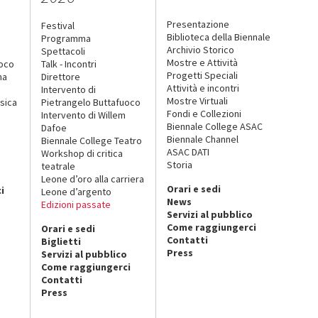
Presentazione
Festival
Biblioteca della Biennale
Programma
Archivio Storico
Spettacoli
Mostre e Attività
uoco
Talk - Incontri
Progetti Speciali
na
Direttore
Attività e incontri
Intervento di
Mostre Virtuali
sica
Pietrangelo Buttafuoco
Fondi e Collezioni
Intervento di Willem
Biennale College ASAC
Dafoe
Biennale Channel
Biennale College Teatro
ASAC DATI
Workshop di critica
Storia
teatrale
o
Leone d’oro alla carriera
Orari e sedi
i
Leone d’argento
News
Edizioni passate
Servizi al pubblico
Come raggiungerci
Orari e sedi
Contatti
Biglietti
Press
Servizi al pubblico
Come raggiungerci
Contatti
Press