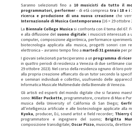
Saranno selezionati fino a
10 musicisti da tutto il 
programmatori, performer
- di età compresa
tra i 18 e i
ricerca e produzione di una nuova creazione
che verr
Internazionale di Musica Contemporanea
(16 > 29 ottobre 
La
Biennale College Musica
si confronta con il tema del 67. F
e alla diffusione del
suono digitale
: i musicisti interessati 
computer, composizione algoritmica, performance sperimental
biotecnologia applicata alla musica, progetti sonori con rea
elettronica – avranno tempo fino a
martedì 31 gennaio
per p
I giovani selezionati parteciperanno a un
programma di ricerc
in quattro periodi di residenza a Venezia di due settimane ciasc
29 ottobre 2023). Nel corso della residenza ognuno di loro potr
alla propria creazione affiancato da un tutor secondo la specif
e seminari individuali e collettivi, usufruendo delle apparec
Informatica Musicale Multimediale della Biennale di Venezia.
Gli artisti ed esperti del mondo digitale che si faranno maest
sono:
Miller Puckette
, programmatore, creatore di Max e Pur
musica della University of California di San Diego;
Gerfr
all’intelligenza artificiale e alle biotecnologie applicate alla 
Kyoka
, producer, DJ, sound artist e field recorder;
Thierry 
programmatore e ingegnere del suono;
Brigitta Mu
composizione transdigitale;
Oscar Pizzo
, musicista, direttor