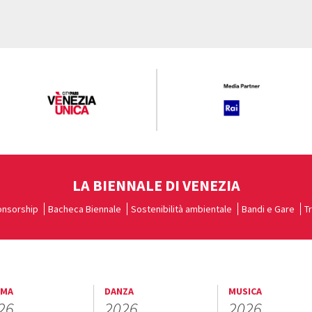
LA BIENNALE DI VENEZIA
nsorship
Bacheca Biennale
Sostenibilità ambientale
Bandi e Gare
T
EMA
DANZA
MUSICA
26
2026
2026