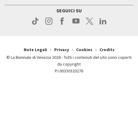
Servizi al pubblico
Press
Contatti
Come raggiungerci
SEGUICI SU
Press
Contatti
Press
Note Legali
Privacy
Cookies
Credits
© La Biennale di Venezia 2026 - Tutti i contenuti del sito sono coperti
da copyright
P.I.00330320276