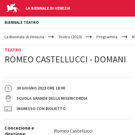
LA BIENNALE DI VENEZIA
BIENNALE TEATRO
YOUR
Salta al contenuto principale
ARE
La Biennale di Venezia
Teatro (2023)
Programma
R
HERE
TEATRO
ROMEO CASTELLUCCI - DOMANI
30 GIUGNO 2023
ORE
18:00
SCUOLA GRANDE DELLA MISERICORDIA
INGRESSO CON BIGLIETTO
Concezione e
Romeo Castellucci
direzione: