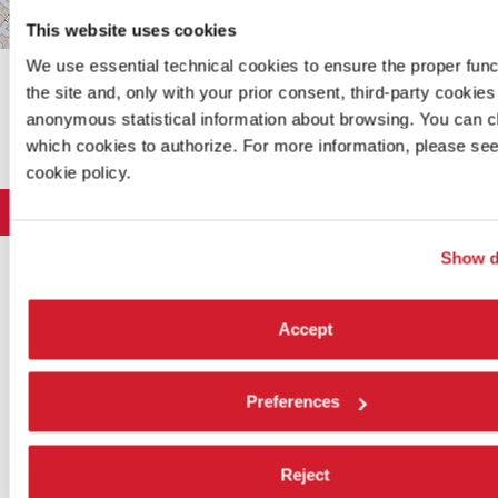
This website uses cookies
Leaflet
| ©
OpenStreetMap
contributors
We use essential technical cookies to ensure the proper func
the site and, only with your prior consent, third-party cookies 
CONDIVIDI SU
anonymous statistical information about browsing. You can 
which cookies to authorize. For more information, please see
cookie policy.
LA BIENNALE DI VENEZIA
L'Istituzione
ARTE 2026
Show d
Cariche istituzionali
ARCHITETTURA 2027
Esposizione
Storia
Accept
Direttrice
Luoghi
CINEMA 2026
Mostra
Intervento di Pietrangelo Buttafuoco
Sponsorship
Biennale College Architettura
DANZA 2026
Intervento di Koyo Kouoh / La squadra di Koyo Kouoh
Mostra
Bacheca Biennale
Preferences
Partecipazioni Nazionali (procedura)
Artisti
Selezione ufficiale
Sostenibilità ambientale
MUSICA 2026
Eventi Collaterali (procedura)
Festival
Partecipazioni Nazionali
Venice Immersive
Bandi e Gare
Biennale Sessions
Programma
TEATRO 2026
Reject
Eventi collaterali
Intervento di Alberto Barbera
Festival
Trasparenza
Submission
Spettacoli