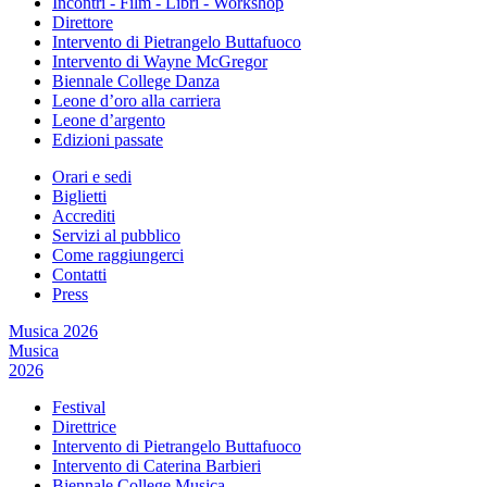
Incontri - Film - Libri - Workshop
Direttore
Intervento di Pietrangelo Buttafuoco
Intervento di Wayne McGregor
Biennale College Danza
Leone d’oro alla carriera
Leone d’argento
Edizioni passate
Orari e sedi
Biglietti
Accrediti
Servizi al pubblico
Come raggiungerci
Contatti
Press
Musica 2026
Musica
2026
Festival
Direttrice
Intervento di Pietrangelo Buttafuoco
Intervento di Caterina Barbieri
Biennale College Musica