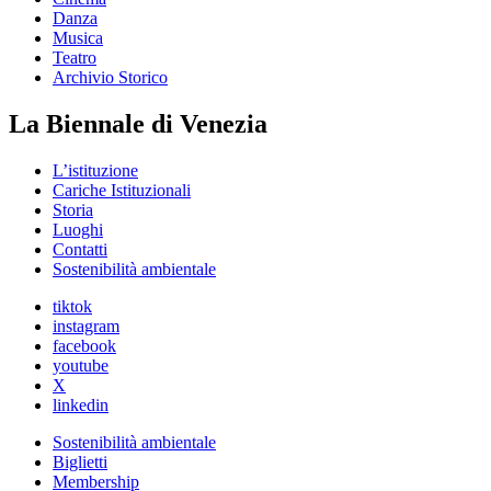
Danza
Musica
Teatro
Archivio Storico
La Biennale di Venezia
L’istituzione
Cariche Istituzionali
Storia
Luoghi
Contatti
Sostenibilità ambientale
tiktok
instagram
facebook
youtube
X
linkedin
Sostenibilità ambientale
Biglietti
Membership