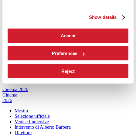
2027
Mostra
Show details
Biennale College Architettura
Partecipazioni Nazionali (procedura)
Eventi Collaterali (procedura)
Accept
Biennale Sessions
Submission
Edizioni passate
Preferences
Orari e sedi
Servizi al pubblico
Come raggiungerci
Reject
Contatti
Press
Cinema 2026
Cinema
2026
Mostra
Selezione ufficiale
Venice Immersive
Intervento di Alberto Barbera
Direttore