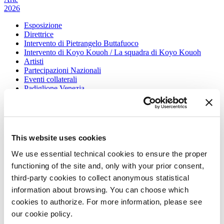
2026
Esposizione
Direttrice
Intervento di Pietrangelo Buttafuoco
Intervento di Koyo Kouoh / La squadra di Koyo Kouoh
Artisti
Partecipazioni Nazionali
Eventi collaterali
Padiglione Venezia
Donor
Biennale Sessions
Edizioni passate
Orari e sedi
This website uses cookies
Accrediti
Biglietti
We use essential technical cookies to ensure the proper
FAQ
functioning of the site and, only with your prior consent,
Servizi al pubblico
Come raggiungerci
third-party cookies to collect anonymous statistical
Contatti
information about browsing. You can choose which
Press
cookies to authorize. For more information, please see
Architettura 2027
our cookie policy.
Architettura