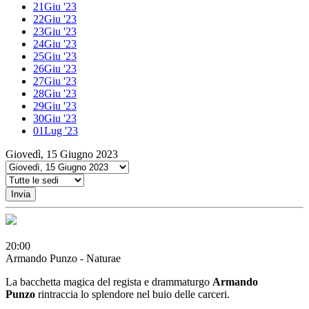
21
Giu '23
22
Giu '23
23
Giu '23
24
Giu '23
25
Giu '23
26
Giu '23
27
Giu '23
28
Giu '23
29
Giu '23
30
Giu '23
01
Lug '23
Giovedì, 15 Giugno 2023
Invia
20:00
Armando Punzo - Naturae
La bacchetta magica del regista e drammaturgo
Armando
Punzo
rintraccia lo splendore nel buio delle carceri.