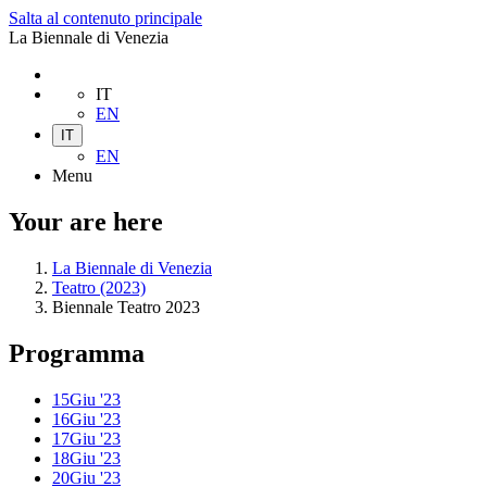
Salta al contenuto principale
La Biennale di Venezia
IT
EN
IT
EN
Menu
Your are here
La Biennale di Venezia
Teatro (2023)
Biennale Teatro 2023
Programma
15
Giu '23
16
Giu '23
17
Giu '23
18
Giu '23
20
Giu '23