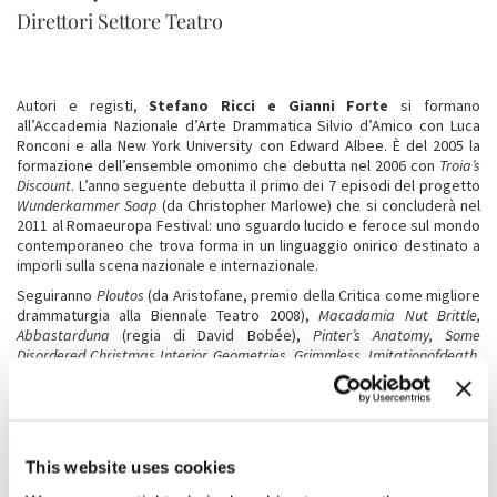
Direttori Settore Teatro
Autori e registi,
Stefano Ricci e Gianni Forte
si formano
all’Accademia Nazionale d’Arte Drammatica Silvio d’Amico con Luca
Ronconi e alla New York University con Edward Albee. È del 2005 la
formazione dell’ensemble omonimo che debutta nel 2006 con
Troia’s
Discount
. L’anno seguente debutta il primo dei 7 episodi del progetto
Wunderkammer Soap
(da Christopher Marlowe) che si concluderà nel
2011 al Romaeuropa Festival: uno sguardo lucido e feroce sul mondo
contemporaneo che trova forma in un linguaggio onirico destinato a
imporli sulla scena nazionale e internazionale.
Seguiranno
Ploutos
(da Aristofane, premio della Critica come migliore
drammaturgia alla Biennale Teatro 2008),
Macadamia Nut Brittle,
Abbastarduna
(regia di David Bobée),
Pinter’s Anatomy, Some
Disordered Christmas Interior Geometries, Grimmless, Imitationofdeath,
100% Furioso
al NET Festival di Mosca,
Still Life, Darling
(ipotesi per
un’Orestea), TroiloVSCressida
(da Shakespeare).
La ramificazione del
pidocchio
e
PPP Ultimo inventario prima di liquidazione
, entrambi
sull’universo poetico di Pier Paolo Pasolini, e
Easy To Remember
(omaggio alla poetessa russa Marina Cvetaeva) sono fra i loro ultimi
This website uses cookies
lavori.
Still Life
si è aggiudicato l'Oscar come miglior spettacolo
straniero nel 2017 al Festival Internazionale Teatro Mercosur di