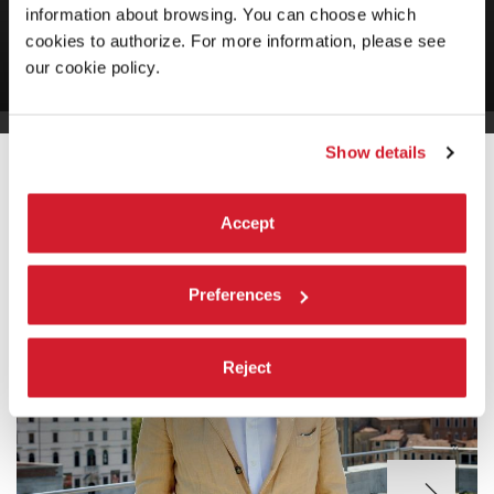
information about browsing. You can choose which
Cuspidi
cookies to authorize. For more information, please see
our cookie policy.
Show details
GLI INTERVENTI
Accept
Preferences
Reject