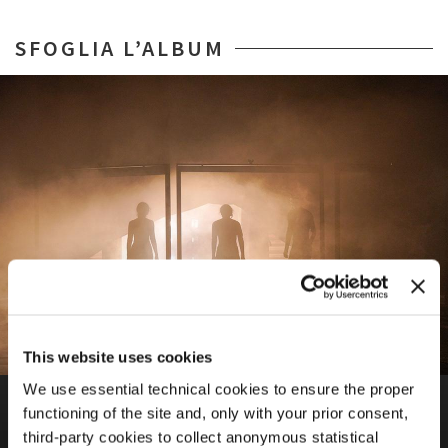
SFOGLIA L’ALBUM
This website uses cookies
We use essential technical cookies to ensure the proper
BIENNALE TEATRO 2023
functioning of the site and, only with your prior consent,
51. FESTIVAL INTERNAZIONALE DEL TEATRO
third-party cookies to collect anonymous statistical
Valerio Leoni