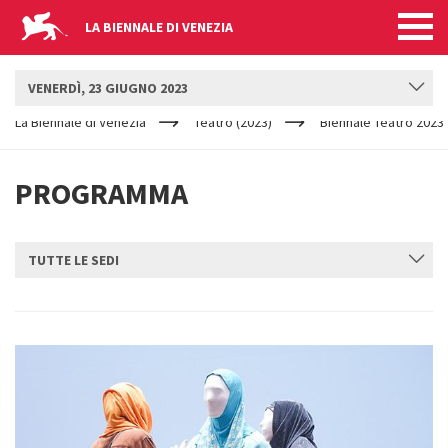
LA BIENNALE DI VENEZIA
BIENNALE TEATRO
VENERDÌ, 23 GIUGNO 2023
YOUR
Salta al contenuto principale
ARE
La Biennale di Venezia
Teatro (2023)
Biennale Teatro 2023
HERE
PROGRAMMA
TUTTE LE SEDI
INVIA