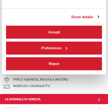
Show details
Accept
21:30
NOÉMIE GOUDAL / MAËLLE POÉSY - ANIMA
Preferences
Un percorso nella foresta oscura di
Noémie Goudal e Maëlle
Poésy
alla ricerca della pietra filosofale.
Reject
LEGGI TUTTO
TEATRO
PARCO ALBANESE, BISSUOLA (MESTRE)
INGRESSO CON BIGLIETTO
LA BIENNALE DI VENEZIA
L'Istituzione