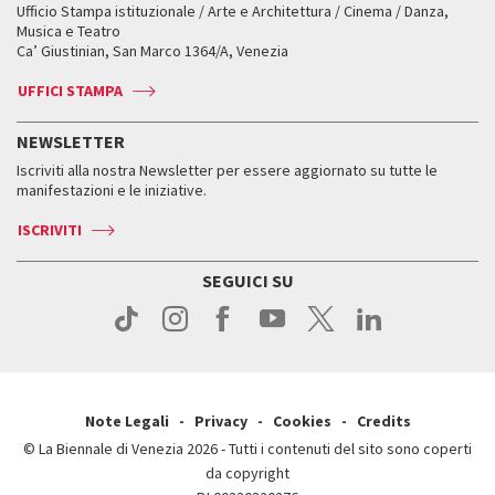
Workshop di critica teatrale
Ufficio Stampa istituzionale / Arte e Architettura / Cinema / Danza,
Fondi e Collezioni
Servizi al pubblico
Servizi al pubblico
Orari e sedi
Leone d’oro alla carriera
Musica e Teatro
Biennale College ASAC
Come raggiungerci
Orari e sedi
Come raggiungerci
Ca’ Giustinian, San Marco 1364/A, Venezia
Biglietti
Leone d’argento
Biennale Channel
Contatti
Biglietti
Contatti
Accrediti
Edizioni passate
UFFICI STAMPA
ASAC DATI
Press
Accrediti
Press
Servizi al pubblico
Storia
FAQ
NEWSLETTER
Come raggiungerci
Orari e sedi
Servizi al pubblico
Iscriviti alla nostra Newsletter per essere aggiornato su tutte le
Contatti
Biglietti
Orari e sedi
Come raggiungerci
manifestazioni e le iniziative.
Press
Servizi al pubblico
News
Contatti
ISCRIVITI
Come raggiungerci
Servizi al pubblico
Press
Contatti
Come raggiungerci
SEGUICI SU
Press
Contatti
Press
Note Legali
Privacy
Cookies
Credits
© La Biennale di Venezia 2026 - Tutti i contenuti del sito sono coperti
da copyright