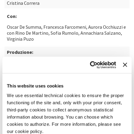
Cristina Correra
Con:
Oscar De Summa, Francesca Farcomeni, Aurora Occhiuzzi e
con Rino De Martino, Sofia Rumolo, Annachiara Salzano,
Virginia Puzo
Produzione:
La Biennale di Venezia, Fondazione Teatro di Napoli -
Teatro Bellini, Lac - Lugano Arte e Cultura, Cranpi, Elsinor
Produzione esecutiva:
This website uses cookies
Fondazione Teatro di Napoli - Teatro Bellini
We use essential technical cookies to ensure the proper
functioning of the site and, only with your prior consent,
Con il supporto di:
third-party cookies to collect anonymous statistical
carrozzerie n.o.t.; Fivizzano27
information about browsing. You can choose which
cookies to authorize. For more information, please see
Si ringrazia:
our cookie policy.