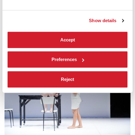
A. S. D. Scuola Nuoto Vomero; Casa Donelli
Nota:
Show details
Vincitrice del Bando Biennale College Teatro
Drammaturgia Under 40 (2021-2022)
Accept
Preferences
Reject