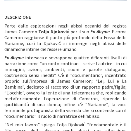
DESCRIZIONE
Parte dalle esplorazioni negli abissi oceanici del regista
James Cameron
Tolja Djoković
per il suo
En Abyme
. E come
Cameron raggiunse il punto più profondo della Fossa delle
Marianne, così la Djoković si immerge negli abissi delle
dinamiche intime dell’essere umano.
En Abyme
interseca e sovrappone quattro differenti livelli di
narrazione come “un canto continuo – scrive l’autrice - in cui
immagini, azioni, ambienti, suoni e parole dialogano,
costruendo sensi inediti”. C’è il “documentario”, incentrato
proprio sull’impresa di James Cameron; “Lei, Lui e La
Bambina”, dedicato al racconto di un rapporto padre/figlia;
“L’occhio”, ovvero la lente di una telecamera che, replicando
metaforicamente l’operazione di Cameron, riprende la
quotidianità di una donna; infine c’è “Marianne”, la voce
femminile protagonista della vicenda che si contende con il
“documentario” il ruolo di narratrice dell’abisso.
“Nel mio lavoro” spiega Tolja Djoković “fondamentale è il
filo rosso della discesa negli abissi, una situazione