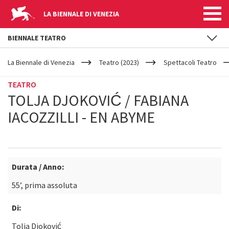
LA BIENNALE DI VENEZIA
BIENNALE TEATRO
YOUR
Salta al contenuto principale
ARE
La Biennale di Venezia
Teatro (2023)
Spettacoli Teatro
HERE
TEATRO
TOLJA DJOKOVIĆ / FABIANA
IACOZZILLI - EN ABYME
Durata / Anno:
55’, prima assoluta
Di:
Tolja Djoković