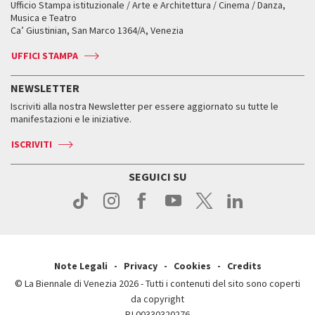
Ufficio Stampa istituzionale / Arte e Architettura / Cinema / Danza,
Fondi e Collezioni
Servizi al pubblico
Servizi al pubblico
Orari e sedi
Leone d’oro alla carriera
Musica e Teatro
Biennale College ASAC
Come raggiungerci
Orari e sedi
Come raggiungerci
Ca’ Giustinian, San Marco 1364/A, Venezia
Biglietti
Leone d’argento
Biennale Channel
Contatti
Biglietti
Contatti
Accrediti
Edizioni passate
UFFICI STAMPA
ASAC DATI
Press
Accrediti
Press
Servizi al pubblico
Storia
FAQ
NEWSLETTER
Come raggiungerci
Orari e sedi
Servizi al pubblico
Iscriviti alla nostra Newsletter per essere aggiornato su tutte le
Contatti
Biglietti
Orari e sedi
Come raggiungerci
manifestazioni e le iniziative.
Press
Servizi al pubblico
News
Contatti
ISCRIVITI
Come raggiungerci
Servizi al pubblico
Press
Contatti
Come raggiungerci
SEGUICI SU
Press
Contatti
Press
Note Legali
Privacy
Cookies
Credits
© La Biennale di Venezia 2026 - Tutti i contenuti del sito sono coperti
da copyright
P.I.00330320276