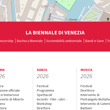
LA BIENNALE DI VENEZIA
nsorship
Bacheca Biennale
Sostenibilità ambientale
Bandi e Gare
T
EMA
DANZA
MUSICA
26
2026
2026
tra
Festival
Festival
zione ufficiale
Programma
Direttrice
ce Immersive
Spettacoli
Intervento di
rvento di Alberto
Incontri - Film - Libri -
Pietrangelo Buttaf
era
Workshop
Intervento di Cateri
ttore
Direttore
Barbieri