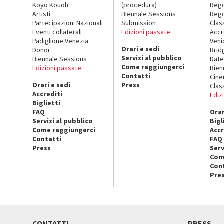
Koyo Kouoh
(procedura)
Reg
Artisti
Biennale Sessions
Rego
Partecipazioni Nazionali
Submission
Clas
Eventi collaterali
Edizioni passate
Accr
Padiglione Venezia
Veni
Orari e sedi
Donor
Brid
Servizi al pubblico
Biennale Sessions
Date
Come raggiungerci
Edizioni passate
Bien
Contatti
Cin
Orari e sedi
Press
Clas
Accrediti
Ediz
Biglietti
FAQ
Orar
Servizi al pubblico
Bigl
Come raggiungerci
Accr
Contatti
FAQ
Press
Serv
Com
Con
Pre
CONTATTI
PRESS