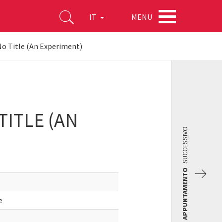
MENU
IT
No Title (An Experiment)
TITLE (AN
SUCCESSIVO
APPUNTAMENTO
e