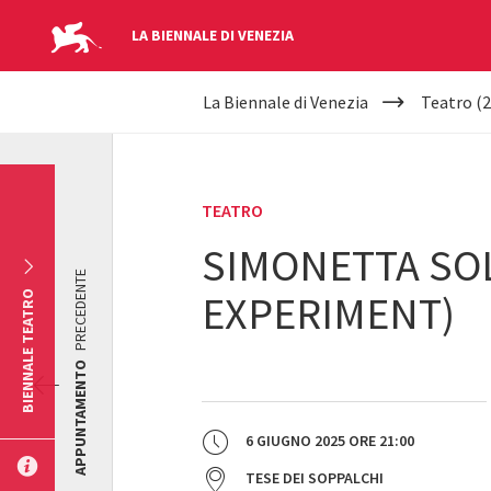
LA BIENNALE DI VENEZIA
YOUR
Salta al contenuto principale
La Biennale di Venezia
Teatro (2
ARE
HERE
TEATRO
SIMONETTA SOL
PRECEDENTE
EXPERIMENT)
BIENNALE TEATRO
APPUNTAMENTO
6 GIUGNO 2025
ORE
21:00
TESE DEI SOPPALCHI