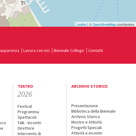
Leaflet
| ©
OpenStreetMap
contributors
rasparenza
Lavora con noi
Biennale College
Contatti
TEATRO
ARCHIVIO STORICO
2026
Presentazione
Festival
Biblioteca della Biennale
Programma
Archivio Storico
Spettacoli
Mostre e Attività
uoco
Talk - Incontri
Progetti Speciali
na
Direttore
Attività e incontri
Intervento di