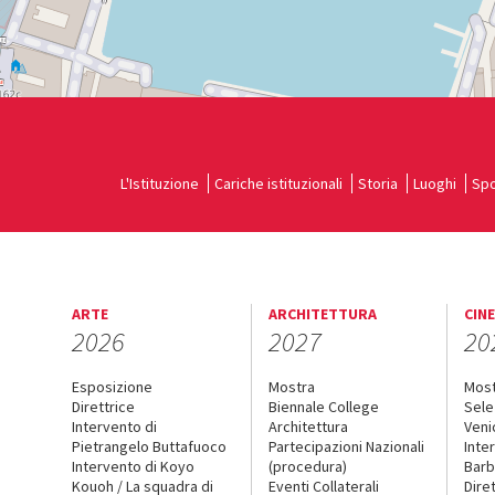
Google
Maps
L'Istituzione
Cariche istituzionali
Storia
Luoghi
Spo
ARTE
ARCHITETTURA
CIN
2026
2027
20
Esposizione
Mostra
Mos
Direttrice
Biennale College
Sele
Intervento di
Architettura
Veni
Pietrangelo Buttafuoco
Partecipazioni Nazionali
Inte
Intervento di Koyo
(procedura)
Barb
Kouoh / La squadra di
Eventi Collaterali
Dire