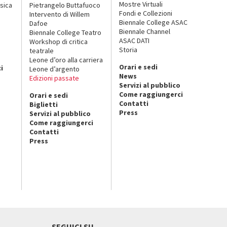
Mostre Virtuali
sica
Pietrangelo Buttafuoco
Fondi e Collezioni
Intervento di Willem
Biennale College ASAC
Dafoe
Biennale Channel
Biennale College Teatro
ASAC DATI
Workshop di critica
Storia
teatrale
o
Leone d’oro alla carriera
Orari e sedi
i
Leone d’argento
News
Edizioni passate
Servizi al pubblico
Come raggiungerci
Orari e sedi
Contatti
Biglietti
Press
Servizi al pubblico
Come raggiungerci
Contatti
Press
SEGUICI SU