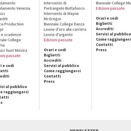
olamento
Intervento di
Biennale College Mu
lamento Venezia
Pietrangelo Buttafuoco
Edizioni passate
sici
Intervento di Wayne
Orari e sedi
editi
McGregor
Biglietti
ce Production
Biennale College Danza
Accrediti
ge
Leone d’oro alla carriera
Servizi al pubblic
 e scadenze
Leone d’argento
Come raggiungerc
nale College
Edizioni passate
Contatti
ema
Orari e sedi
Press
sici fuori Mostra
Biglietti
ioni passate
Accrediti
i e sedi
Servizi al pubblico
ietti
Come raggiungerci
editi
Contatti
Press
izi al pubblico
e raggiungerci
tatti
ss
NEWSLETTER