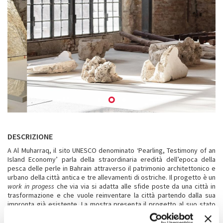
DESCRIZIONE
A Al Muharraq, il sito UNESCO denominato ‘Pearling, Testimony of an
Island Economy’ parla della straordinaria eredità dell’epoca della
pesca delle perle in Bahrain attraverso il patrimonio architettonico e
urbano della città antica e tre allevamenti di ostriche. Il progetto è un
work in progess
che via via si adatta alle sfide poste da una città in
trasformazione e che vuole reinventare la città partendo dalla sua
impronta già esistente. La mostra presenta il progetto al suo stato
attuale. Esplora le sfide affrontate nel far rinascere la memoria della
pesca delle perle, quale sfondo a un approccio di sviluppo culturale e