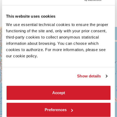
come collante fra le costruzioni fisiche della città e la sua identità, e
si chiede se perle, ostriche, rocce coralline, automobili ed esseri
umani possano convivere in maniera sostenibile e generosa nella
This website uses cookies
città di oggi.
We use essential technical cookies to ensure the proper
ARSENALE
functioning of the site and, only with your prior consent,
+
third-party cookies to collect anonymous statistical
Vedi
−
su
information about browsing. You can choose which
Google
cookies to authorize. For more information, please see
Maps
our cookie policy.
Show details
Accept
Preferences