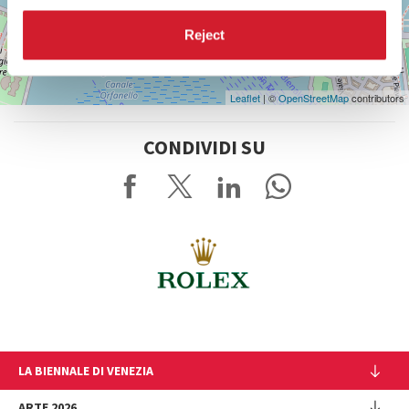
Reject
Leaflet
| ©
OpenStreetMap
contributors
CONDIVIDI SU
LA BIENNALE DI VENEZIA
L'Istituzione
ARTE 2026