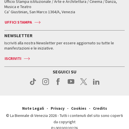
Ufficio Stampa istituzionale / Arte e Architettura / Cinema / Danza,
Fondi e Collezioni
Servizi al pubblico
Servizi al pubblico
Orari e sedi
Leone d’oro alla carriera
Musica e Teatro
Biennale College ASAC
Come raggiungerci
Orari e sedi
Come raggiungerci
Ca’ Giustinian, San Marco 1364/A, Venezia
Biglietti
Leone d’argento
Biennale Channel
Contatti
Biglietti
Contatti
Accrediti
Edizioni passate
UFFICI STAMPA
ASAC DATI
Press
Accrediti
Press
Servizi al pubblico
Storia
FAQ
NEWSLETTER
Come raggiungerci
Orari e sedi
Servizi al pubblico
Iscriviti alla nostra Newsletter per essere aggiornato su tutte le
Contatti
Biglietti
Orari e sedi
Come raggiungerci
manifestazioni e le iniziative.
Press
Servizi al pubblico
News
Contatti
ISCRIVITI
Come raggiungerci
Servizi al pubblico
Press
Contatti
Come raggiungerci
SEGUICI SU
Press
Contatti
Press
Note Legali
Privacy
Cookies
Credits
© La Biennale di Venezia 2026 - Tutti i contenuti del sito sono coperti
da copyright
P.I.00330320276