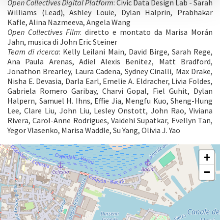
Open Collectives Digital Platform
: Civic Data Design Lab - Sarah
Williams (Lead), Ashley Louie, Dylan Halprin, Prabhakar
Kafle, Alina Nazmeeva, Angela Wang
Open Collectives Film
: diretto e montato da Marisa Morán
Jahn, musica di John Eric Steiner
Team di ricerca
: Kelly Leilani Main, David Birge, Sarah Rege,
Ana Paula Arenas, Adiel Alexis Benitez, Matt Bradford,
Jonathon Brearley, Laura Cadena, Sydney Cinalli, Max Drake,
Nisha E. Devasia, Darla Earl, Emelie A. Eldracher, Livia Foldes,
Gabriela Romero Garibay, Charvi Gopal, Fiel Guhit, Dylan
Halpern, Samuel H. Ihns, Effie Jia, Mengfu Kuo, Sheng-Hung
Lee, Clare Liu, John Liu, Lesley Onstott, John Rao, Viviana
Rivera, Carol-Anne Rodrigues, Vaidehi Supatkar, Evellyn Tan,
Yegor Vlasenko, Marisa Waddle, Su Yang, Olivia J. Yao
ARSENALE
+
Vedi
−
su
Google
Maps