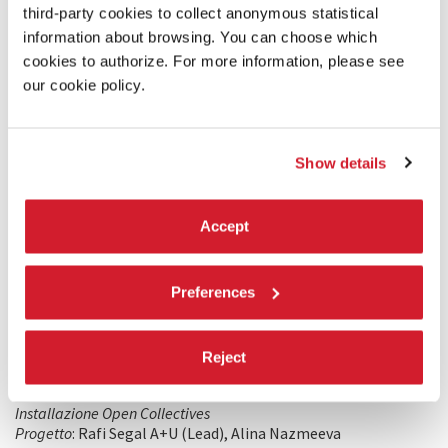
third-party cookies to collect anonymous statistical
information about browsing. You can choose which
cookies to authorize. For more information, please see
our cookie policy.
ARCHITETTURA
19 APRILE 2021
Show details
Biennale Architettura 2021 - Sneak Peek:
Rafi Segal; Sarah Williams
Accept
CON IL SUPPORTO AGGIUNTIVO DI
Mosiac.us
Preferences
Future Urban Collectives Lab, MIT
Civic Data Design Lab, MIT
Reject
CREDITI DI PRODUZIONE
Installazione Open Collectives
Progetto
: Rafi Segal A+U (Lead), Alina Nazmeeva