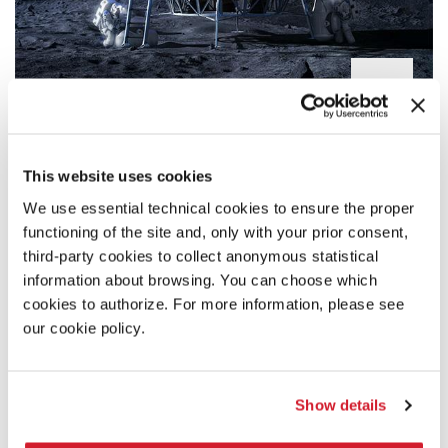
ARSENALE
DESIGN AS AN ASTRONAUT
This website uses cookies
Valentina Sumini (MIT Space Exploration Initiative, MIT
We use essential technical cookies to ensure the proper
Media Lab/Politecnico di Milano), Cody Paige (MIT Space
functioning of the site and, only with your prior consent,
Exploration Initiative, MIT Media Lab), Tommy Nilsson
third-party cookies to collect anonymous statistical
(XR Lab, European Space Agency)
information about browsing. You can choose which
cookies to authorize. For more information, please see
our cookie policy.
Show details