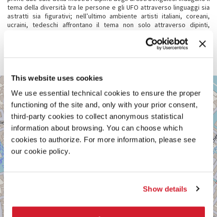
tema della diversità tra le persone e gli UFO attraverso linguaggi sia
astratti sia figurativi; nell’ultimo ambiente artisti italiani, coreani,
ucraini, tedeschi affrontano il tema non solo attraverso dipinti,
sculture e installazioni, ma anche attraverso le loro nazionalità
differenti. Questo percorso visivo invita così a riflettere sulla
possibilità di coesistenza tra individui diversi, ma tutti accomunati
dall’appartenenza al pianeta Terra e all’universo.
This website uses cookies
VENEZIA,
+
SANTA
We use essential technical cookies to ensure the proper
CROCE
−
functioning of the site and, only with your prior consent,
1979/A
third-party cookies to collect anonymous statistical
Vedi
information about browsing. You can choose which
su
cookies to authorize. For more information, please see
Google
Maps
our cookie policy.
Show details