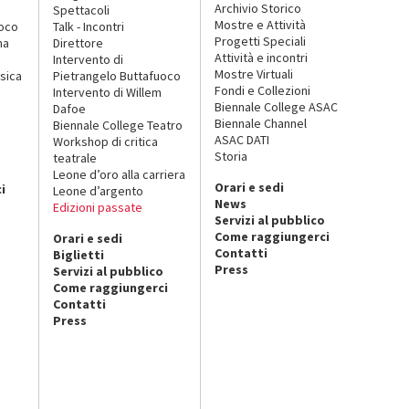
Archivio Storico
Spettacoli
Mostre e Attività
uoco
Talk - Incontri
Progetti Speciali
na
Direttore
Attività e incontri
Intervento di
Mostre Virtuali
sica
Pietrangelo Buttafuoco
Fondi e Collezioni
Intervento di Willem
Biennale College ASAC
Dafoe
Biennale Channel
Biennale College Teatro
ASAC DATI
Workshop di critica
Storia
teatrale
o
Leone d’oro alla carriera
Orari e sedi
i
Leone d’argento
News
Edizioni passate
Servizi al pubblico
Come raggiungerci
Orari e sedi
Contatti
Biglietti
Press
Servizi al pubblico
Come raggiungerci
Contatti
Press