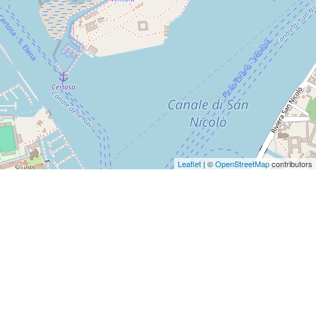
Leaflet
| ©
OpenStreetMap
contributors