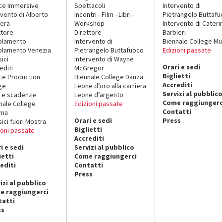
ce Immersive
Spettacoli
Intervento di
rvento di Alberto
Incontri - Film - Libri -
Pietrangelo Buttaf
era
Workshop
Intervento di Cateri
ttore
Direttore
Barbieri
olamento
Intervento di
Biennale College Mu
lamento Venezia
Pietrangelo Buttafuoco
Edizioni passate
sici
Intervento di Wayne
Orari e sedi
editi
McGregor
Biglietti
ce Production
Biennale College Danza
Accrediti
ge
Leone d’oro alla carriera
Servizi al pubblic
 e scadenze
Leone d’argento
Come raggiungerc
nale College
Edizioni passate
Contatti
ema
Orari e sedi
Press
sici fuori Mostra
Biglietti
ioni passate
Accrediti
i e sedi
Servizi al pubblico
ietti
Come raggiungerci
editi
Contatti
Press
izi al pubblico
e raggiungerci
tatti
ss