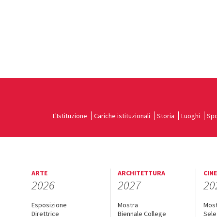
L'Istituzione
Cariche istituzionali
Storia
Luoghi
Spo
ARTE
ARCHITETTURA
CIN
2026
2027
20
Esposizione
Mostra
Mos
Direttrice
Biennale College
Sele