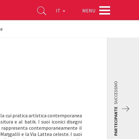
MENU
IT
te
SUCCESSIVO
PARTECIPANTE
a cui pratica artistica contemporanea
itura e al batik. I suoi iconici disegni
che rappresenta contemporaneamente il
aŋgalili e la Via Lattea celeste. I suoi