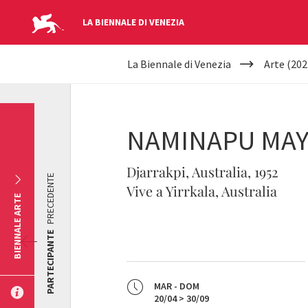
LA BIENNALE DI VENEZIA
YOUR
Salta al contenuto principale
La Biennale di Venezia
Arte (202
ARE
HERE
NAMINAPU MA
Djarrakpi, Australia, 1952
PRECEDENTE
Vive a Yirrkala, Australia
BIENNALE ARTE
PARTECIPANTE
MAR - DOM
20/04 > 30/09