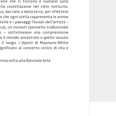
stelle che si torcono e ruotano sulla
lla costellazione nel cielo notturno.
 dal cielo e dalla terra, per riflettere
to che ogni stella rappresenta le anime
elle e i paesaggi fluviali dell’artista –
nca), un
marwat
(pennello tradizionale
no – sottolineano una comprensione
a il mondo ancestrale e quello vissuto
 il luogo. I dipinti di Maymuru-White
gnificato al concetto ciclico di vita e
ima volta alla Biennale Arte.