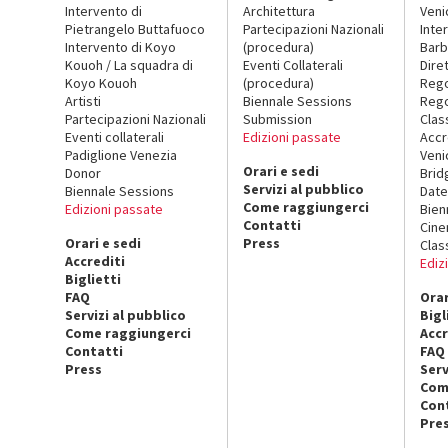
Intervento di
Architettura
Veni
Pietrangelo Buttafuoco
Partecipazioni Nazionali
Inte
Intervento di Koyo
(procedura)
Barb
Kouoh / La squadra di
Eventi Collaterali
Dire
Koyo Kouoh
(procedura)
Reg
Artisti
Biennale Sessions
Rego
Partecipazioni Nazionali
Submission
Clas
Eventi collaterali
Edizioni passate
Accr
Padiglione Venezia
Veni
Orari e sedi
Donor
Brid
Servizi al pubblico
Biennale Sessions
Date
Come raggiungerci
Edizioni passate
Bien
Contatti
Cin
Orari e sedi
Press
Clas
Accrediti
Ediz
Biglietti
FAQ
Orar
Servizi al pubblico
Bigl
Come raggiungerci
Accr
Contatti
FAQ
Press
Serv
Com
Con
Pre