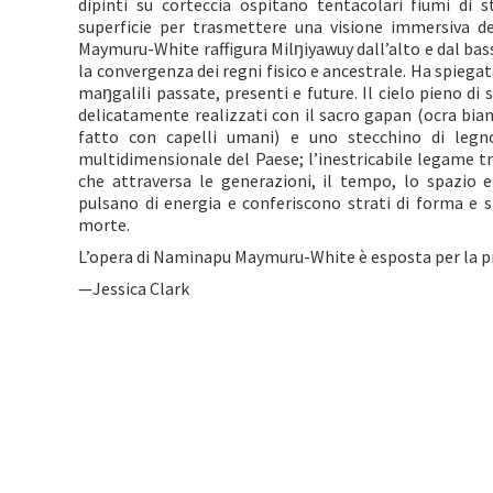
dipinti su corteccia ospitano tentacolari fiumi di 
superficie per trasmettere una visione immersiva de
Maymuru-White raffigura Milŋiyawuy dall’alto e dal basso,
la convergenza dei regni fisico e ancestrale. Ha spiega
maŋgalili passate, presenti e future. Il cielo pieno di st
delicatamente realizzati con il sacro gapan (ocra bia
fatto con capelli umani) e uno stecchino di leg
multidimensionale del Paese; l’inestricabile legame tr
che attraversa le generazioni, il tempo, lo spazio e
pulsano di energia e conferiscono strati di forma e si
morte.
L’opera di Naminapu Maymuru-White è esposta per la pr
—Jessica Clark