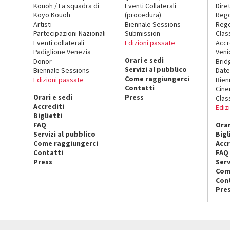
Kouoh / La squadra di
Eventi Collaterali
Dire
Koyo Kouoh
(procedura)
Reg
Artisti
Biennale Sessions
Rego
Partecipazioni Nazionali
Submission
Clas
Eventi collaterali
Edizioni passate
Accr
Padiglione Venezia
Veni
Orari e sedi
Donor
Brid
Servizi al pubblico
Biennale Sessions
Date
Come raggiungerci
Edizioni passate
Bien
Contatti
Cin
Orari e sedi
Press
Clas
Accrediti
Ediz
Biglietti
FAQ
Orar
Servizi al pubblico
Bigl
Come raggiungerci
Accr
Contatti
FAQ
Press
Serv
Com
Con
Pre