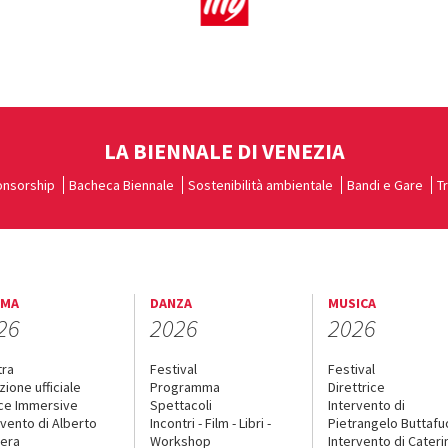
LA BIENNALE DI VENEZIA
nsorship
Bacheca Biennale
Sostenibilità ambientale
Bandi e Gare
T
EMA
DANZA
MUSICA
26
2026
2026
tra
Festival
Festival
zione ufficiale
Programma
Direttrice
ce Immersive
Spettacoli
Intervento di
rvento di Alberto
Incontri - Film - Libri -
Pietrangelo Buttaf
era
Workshop
Intervento di Cateri