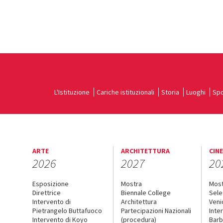
L'Istituzione
Cariche istituzionali
Storia
Luoghi
Spo
ARTE
ARCHITETTURA
CIN
2026
2027
20
Esposizione
Mostra
Mos
Direttrice
Biennale College
Sele
Intervento di
Architettura
Veni
Pietrangelo Buttafuoco
Partecipazioni Nazionali
Inte
Intervento di Koyo
(procedura)
Barb