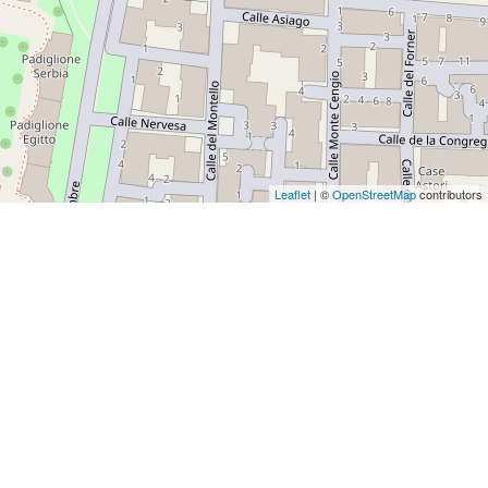
Leaflet
| ©
OpenStreetMap
contributors