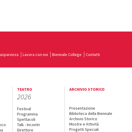
rasparenza
Lavora con noi
Biennale College
Contatti
TEATRO
ARCHIVIO STORICO
2026
Presentazione
Festival
Biblioteca della Biennale
Programma
Archivio Storico
Spettacoli
Mostre e Attività
uoco
Talk - Incontri
Progetti Speciali
na
Direttore