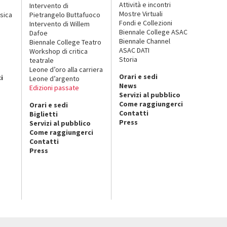
Attività e incontri
Intervento di
Mostre Virtuali
sica
Pietrangelo Buttafuoco
Fondi e Collezioni
Intervento di Willem
Biennale College ASAC
Dafoe
Biennale Channel
Biennale College Teatro
ASAC DATI
Workshop di critica
Storia
teatrale
o
Leone d’oro alla carriera
Orari e sedi
i
Leone d’argento
News
Edizioni passate
Servizi al pubblico
Come raggiungerci
Orari e sedi
Contatti
Biglietti
Press
Servizi al pubblico
Come raggiungerci
Contatti
Press