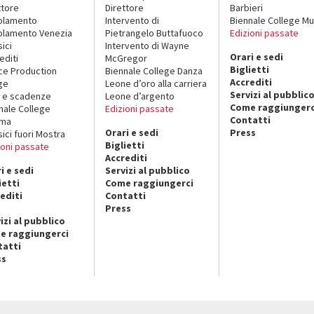
ttore
Direttore
Barbieri
olamento
Intervento di
Biennale College Mu
lamento Venezia
Pietrangelo Buttafuoco
Edizioni passate
sici
Intervento di Wayne
Orari e sedi
editi
McGregor
Biglietti
ce Production
Biennale College Danza
Accrediti
ge
Leone d’oro alla carriera
Servizi al pubblic
 e scadenze
Leone d’argento
Come raggiungerc
nale College
Edizioni passate
Contatti
ema
Orari e sedi
Press
sici fuori Mostra
Biglietti
ioni passate
Accrediti
i e sedi
Servizi al pubblico
ietti
Come raggiungerci
editi
Contatti
Press
izi al pubblico
e raggiungerci
tatti
ss