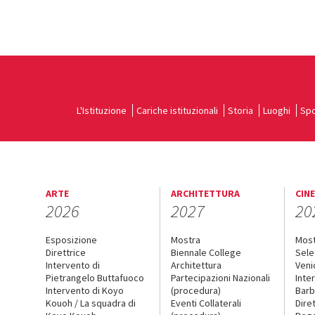
L'Istituzione
Cariche istituzionali
Storia
Luoghi
Spo
ARTE
ARCHITETTURA
CIN
2026
2027
20
Esposizione
Mostra
Mos
Direttrice
Biennale College
Sele
Intervento di
Architettura
Veni
Pietrangelo Buttafuoco
Partecipazioni Nazionali
Inte
Intervento di Koyo
(procedura)
Barb
Kouoh / La squadra di
Eventi Collaterali
Dire