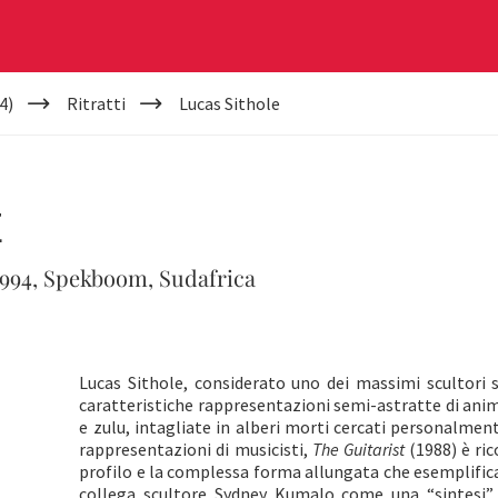
4)
Ritratti
Lucas Sithole
E
1994, Spekboom, Sudafrica
Lucas Sithole, considerato uno dei massimi scultori 
caratteristiche rappresentazioni semi-astratte di anim
e zulu, intagliate in alberi morti cercati personalmen
rappresentazioni di musicisti,
The Guitarist
(1988) è ric
profilo e la complessa forma allungata che esemplifica
collega scultore Sydney Kumalo come una “sintesi” di