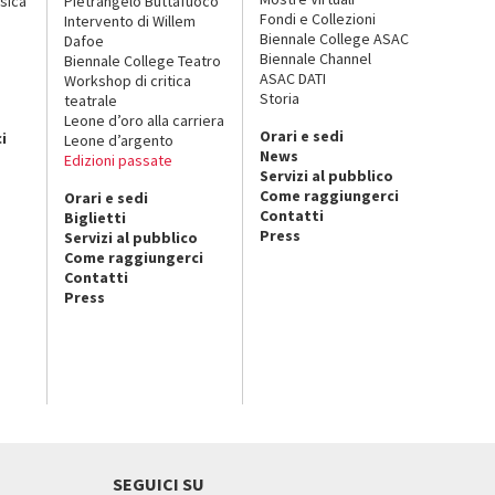
sica
Pietrangelo Buttafuoco
Fondi e Collezioni
Intervento di Willem
Biennale College ASAC
Dafoe
Biennale Channel
Biennale College Teatro
ASAC DATI
Workshop di critica
Storia
teatrale
o
Leone d’oro alla carriera
Orari e sedi
i
Leone d’argento
News
Edizioni passate
Servizi al pubblico
Come raggiungerci
Orari e sedi
Contatti
Biglietti
Press
Servizi al pubblico
Come raggiungerci
Contatti
Press
SEGUICI SU