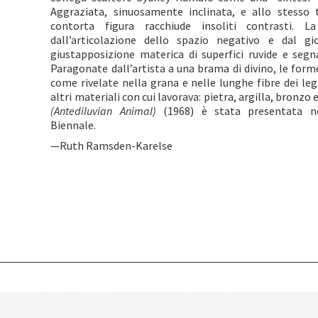
Aggraziata, sinuosamente inclinata, e allo stesso
contorta figura racchiude insoliti contrasti. L
dall’articolazione dello spazio negativo e dal g
giustapposizione materica di superfici ruvide e segnat
Paragonate dall’artista a una brama di divino, le forme
come rivelate nella grana e nelle lunghe fibre dei legn
altri materiali con cui lavorava: pietra, argilla, bronzo 
(Antediluvian Animal)
(1968) è stata presentata nel
Biennale.
—Ruth Ramsden-Karelse