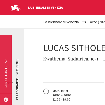
LA BIENNALE DI VENEZIA
YOUR
Salta al contenuto principale
La Biennale di Venezia
Arte (202
ARE
HERE
LUCAS SITHOL
Kwathema, Sudafrica, 1931 – 
PRECEDENTE
BIENNALE ARTE
PARTECIPANTE
MAR - DOM
20/04 > 30/09
11.00 - 19.00