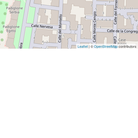
Leaflet
| ©
OpenStreetMap
contributors