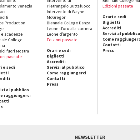
olamento
Intervento di
Biennale College Mu
lamento Venezia
Pietrangelo Buttafuoco
Edizioni passate
sici
Intervento di Wayne
Orari e sedi
editi
McGregor
Biglietti
ce Production
Biennale College Danza
Accrediti
ge
Leone d’oro alla carriera
Servizi al pubblic
 e scadenze
Leone d’argento
Come raggiungerc
nale College
Edizioni passate
Contatti
ema
Orari e sedi
Press
sici fuori Mostra
Biglietti
ioni passate
Accrediti
i e sedi
Servizi al pubblico
ietti
Come raggiungerci
editi
Contatti
Press
izi al pubblico
e raggiungerci
tatti
ss
NEWSLETTER