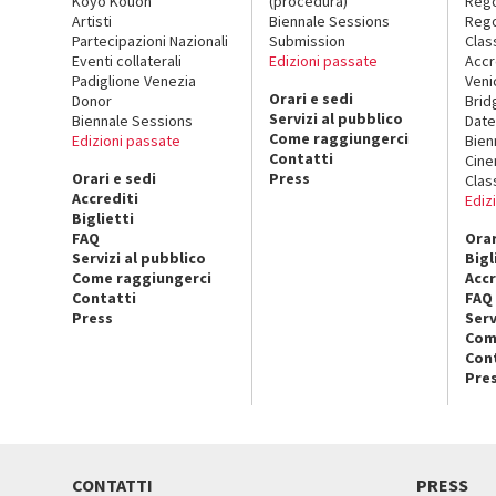
Koyo Kouoh
(procedura)
Reg
Artisti
Biennale Sessions
Rego
Partecipazioni Nazionali
Submission
Clas
Eventi collaterali
Edizioni passate
Accr
Padiglione Venezia
Veni
Orari e sedi
Donor
Brid
Servizi al pubblico
Biennale Sessions
Date
Come raggiungerci
Edizioni passate
Bien
Contatti
Cin
Orari e sedi
Press
Clas
Accrediti
Ediz
Biglietti
FAQ
Orar
Servizi al pubblico
Bigl
Come raggiungerci
Accr
Contatti
FAQ
Press
Serv
Com
Con
Pre
CONTATTI
PRESS