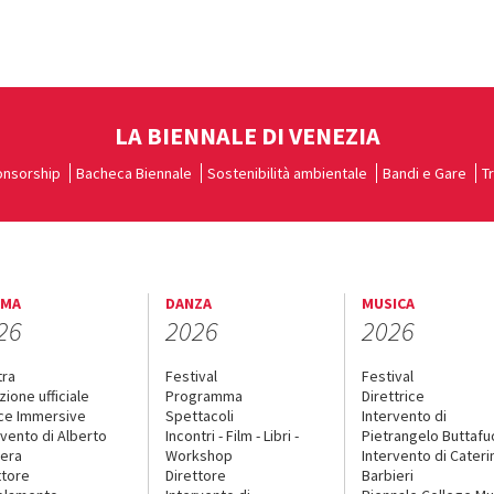
LA BIENNALE DI VENEZIA
nsorship
Bacheca Biennale
Sostenibilità ambientale
Bandi e Gare
T
EMA
DANZA
MUSICA
26
2026
2026
tra
Festival
Festival
zione ufficiale
Programma
Direttrice
ce Immersive
Spettacoli
Intervento di
rvento di Alberto
Incontri - Film - Libri -
Pietrangelo Buttaf
era
Workshop
Intervento di Cateri
ttore
Direttore
Barbieri