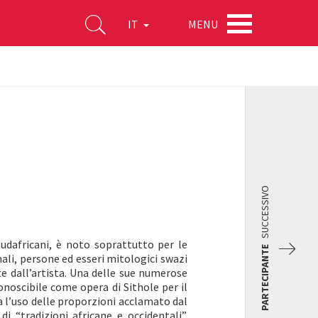
MENU
IT
SUCCESSIVO
sudafricani, è noto soprattutto per le
PARTECIPANTE
ali, persone ed esseri mitologici swazi
te dall’artista. Una delle sue numerose
onoscibile come opera di Sithole per il
 l’uso delle proporzioni acclamato dal
 “tradizioni africane e occidentali”.