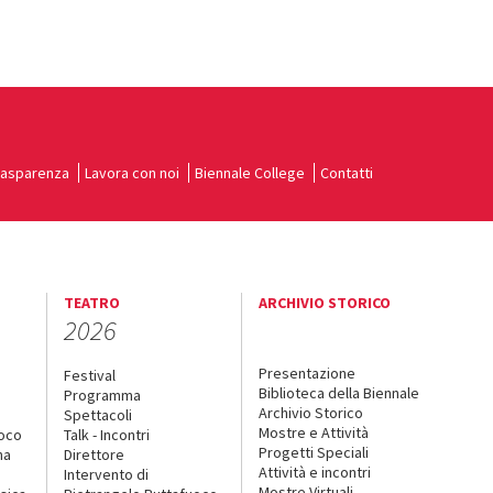
rasparenza
Lavora con noi
Biennale College
Contatti
TEATRO
ARCHIVIO STORICO
2026
Presentazione
Festival
Biblioteca della Biennale
Programma
Archivio Storico
Spettacoli
Mostre e Attività
uoco
Talk - Incontri
Progetti Speciali
na
Direttore
Attività e incontri
Intervento di
Mostre Virtuali