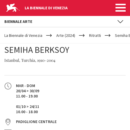
LA BIENNALE DI VENEZIA
BIENNALE ARTE
YOUR
Salta al contenuto principale
ARE
La Biennale di Venezia
Arte (2024)
Ritratti
Semiha 
HERE
SEMIHA BERKSOY
Istanbul, Turchia, 1910–2004
MAR - DOM
20/04 > 30/09
11.00 - 19.00
01/10 > 24/11
10.00 - 18.00
PADIGLIONE CENTRALE