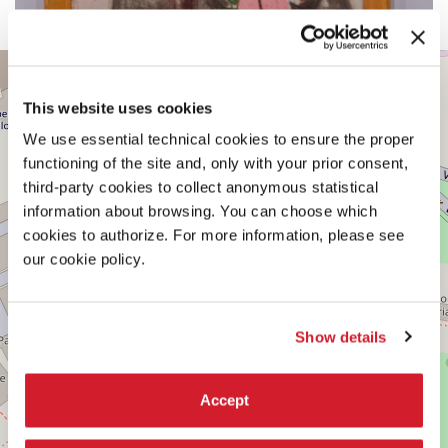
PADIGLIONE
+
CENTRALE
−
This website uses cookies
Vedi
su
We use essential technical cookies to ensure the proper
Google
functioning of the site and, only with your prior consent,
Maps
third-party cookies to collect anonymous statistical
information about browsing. You can choose which
cookies to authorize. For more information, please see
our cookie policy.
Show details
Accept