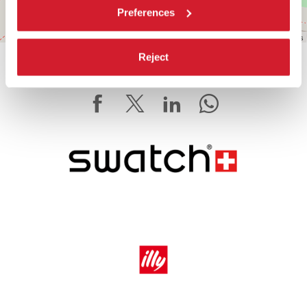
Preferences
Leaflet
| ©
OpenStreetMap
contributors
Reject
CONDIVIDI SU