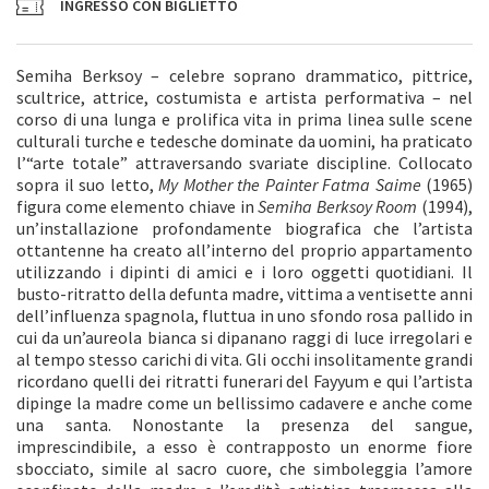
INGRESSO CON BIGLIETTO
Semiha Berksoy – celebre soprano drammatico, pittrice,
scultrice, attrice, costumista e artista performativa – nel
corso di una lunga e prolifica vita in prima linea sulle scene
culturali turche e tedesche dominate da uomini, ha praticato
l’“arte totale” attraversando svariate discipline. Collocato
sopra il suo letto,
My Mother the Painter Fatma Saime
(1965)
figura come elemento chiave in
Semiha Berksoy Room
(1994),
un’installazione profondamente biografica che l’artista
ottantenne ha creato all’interno del proprio appartamento
utilizzando i dipinti di amici e i loro oggetti quotidiani. Il
busto-ritratto della defunta madre, vittima a ventisette anni
dell’influenza spagnola, fluttua in uno sfondo rosa pallido in
cui da un’aureola bianca si dipanano raggi di luce irregolari e
al tempo stesso carichi di vita. Gli occhi insolitamente grandi
ricordano quelli dei ritratti funerari del Fayyum e qui l’artista
dipinge la madre come un bellissimo cadavere e anche come
una santa. Nonostante la presenza del sangue,
imprescindibile, a esso è contrapposto un enorme fiore
sbocciato, simile al sacro cuore, che simboleggia l’amore