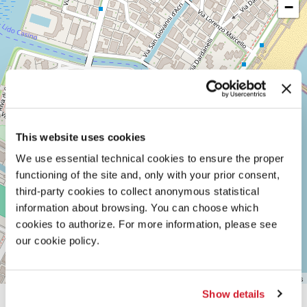
−
LUNGOMARE
MARCONI
30126
LIDO
DI
VENEZIA
TEL.
0415218711
info@labiennale.org
SCOPRI LA SEDE
This website uses cookies
We use essential technical cookies to ensure the proper
Vedi
functioning of the site and, only with your prior consent,
su
Google
third-party cookies to collect anonymous statistical
Maps
information about browsing. You can choose which
cookies to authorize. For more information, please see
our cookie policy.
Leaflet
| ©
OpenStreetMap
contributors
Show details