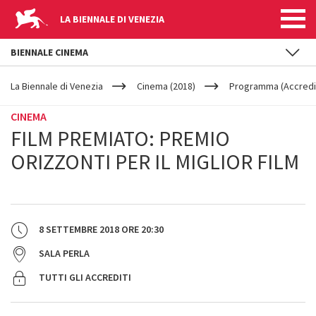
LA BIENNALE DI VENEZIA
BIENNALE CINEMA
YOUR
Salta al contenuto principale
ARE
La Biennale di Venezia
Cinema (2018)
Programma (Accredit
HERE
CINEMA
FILM PREMIATO: PREMIO
ORIZZONTI PER IL MIGLIOR FILM
8 SETTEMBRE 2018
ORE
20:30
SALA PERLA
TUTTI GLI ACCREDITI