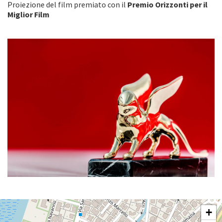
Proiezione del film premiato con il
Premio Orizzonti per il
Miglior Film
SALA
+
PERLA