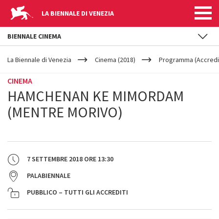
LA BIENNALE DI VENEZIA
BIENNALE CINEMA
YOUR
Salta al contenuto principale
ARE
La Biennale di Venezia
Cinema (2018)
Programma (Accredit
HERE
CINEMA
HAMCHENAN KE MIMORDAM
(MENTRE MORIVO)
7 SETTEMBRE 2018
ORE
13:30
PALABIENNALE
PUBBLICO – TUTTI GLI ACCREDITI