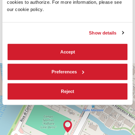
cookies to authorize. For more information, please see
our cookie policy.
Show details
Accept
PALABIENNALE
+
Preferences
VIA
−
SANDRO
GALLO
Reject
86
30126
LIDO
DI
VENEZIA
TEL.
0415218711
info@labiennale.org