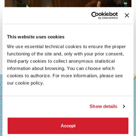
This website uses cookies
We use essential technical cookies to ensure the proper
functioning of the site and, only with your prior consent,
third-party cookies to collect anonymous statistical
information about browsing. You can choose which
cookies to authorize. For more information, please see
SALA
+
our cookie policy.
GIARDINO
−
LUNGOMARE
MARCONI
30126
Show details
LIDO
DI
VENEZIA
Accept
TEL.
0415218711