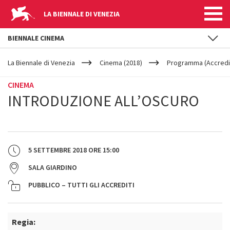
LA BIENNALE DI VENEZIA
BIENNALE CINEMA
YOUR
Salta al contenuto principale
ARE
La Biennale di Venezia
Cinema (2018)
Programma (Accredit
HERE
CINEMA
INTRODUZIONE ALL’OSCURO
5 SETTEMBRE 2018
ORE
15:00
SALA GIARDINO
PUBBLICO – TUTTI GLI ACCREDITI
Regia: