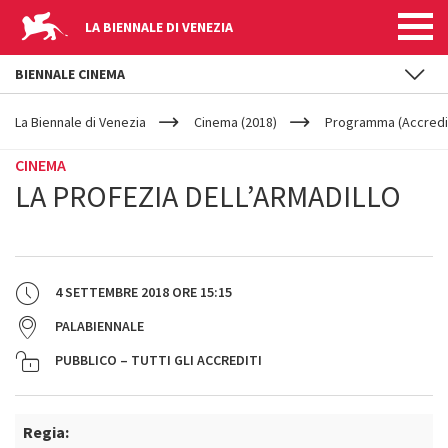
LA BIENNALE DI VENEZIA
BIENNALE CINEMA
YOUR
Salta al contenuto principale
ARE
La Biennale di Venezia
Cinema (2018)
Programma (Accredit
HERE
CINEMA
LA PROFEZIA DELL’ARMADILLO
4 SETTEMBRE 2018
ORE
15:15
PALABIENNALE
PUBBLICO – TUTTI GLI ACCREDITI
Regia: