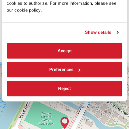
cookies to authorize. For more information, please see
our cookie policy.
Show details
Accept
PALABIENNALE
+
Preferences
VIA
−
SANDRO
GALLO
Reject
86
30126
LIDO
DI
VENEZIA
TEL.
0415218711
info@labiennale.org