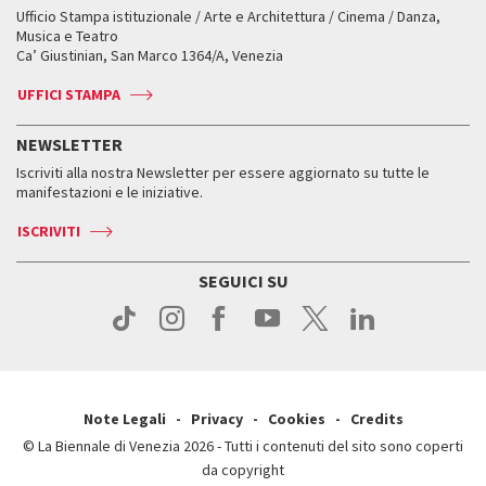
Workshop di critica teatrale
Ufficio Stampa istituzionale / Arte e Architettura / Cinema / Danza,
Fondi e Collezioni
Servizi al pubblico
Servizi al pubblico
Orari e sedi
Leone d’oro alla carriera
Musica e Teatro
Biennale College ASAC
Come raggiungerci
Orari e sedi
Come raggiungerci
Ca’ Giustinian, San Marco 1364/A, Venezia
Biglietti
Leone d’argento
Biennale Channel
Contatti
Biglietti
Contatti
Accrediti
Edizioni passate
UFFICI STAMPA
ASAC DATI
Press
Accrediti
Press
Servizi al pubblico
Storia
FAQ
NEWSLETTER
Come raggiungerci
Orari e sedi
Servizi al pubblico
Iscriviti alla nostra Newsletter per essere aggiornato su tutte le
Contatti
Biglietti
Orari e sedi
Come raggiungerci
manifestazioni e le iniziative.
Press
Servizi al pubblico
News
Contatti
ISCRIVITI
Come raggiungerci
Servizi al pubblico
Press
Contatti
Come raggiungerci
SEGUICI SU
Press
Contatti
Press
Note Legali
Privacy
Cookies
Credits
© La Biennale di Venezia 2026 - Tutti i contenuti del sito sono coperti
da copyright