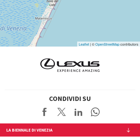
Google
Maps
Leaflet
| ©
OpenStreetMap
contributors
CONDIVIDI SU
LA BIENNALE DI VENEZIA