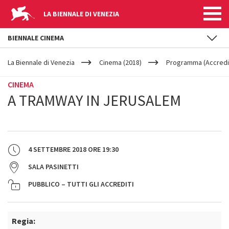
LA BIENNALE DI VENEZIA
BIENNALE CINEMA
YOUR
Salta al contenuto principale
ARE
La Biennale di Venezia
Cinema (2018)
Programma (Accredit
HERE
CINEMA
A TRAMWAY IN JERUSALEM
4 SETTEMBRE 2018
ORE
19:30
SALA PASINETTI
PUBBLICO – TUTTI GLI ACCREDITI
Regia: