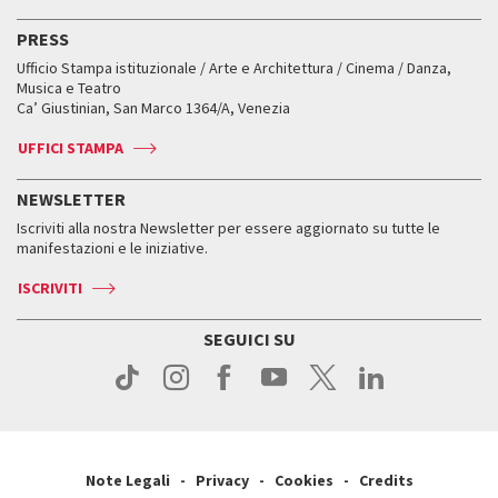
Attività e incontri
Biglietti
Classici fuori Mostra
Biglietti
Edizioni passate
Biennale College Teatro
PRESS
Mostre Virtuali
FAQ
Edizioni passate
Accrediti
Workshop di critica teatrale
Ufficio Stampa istituzionale / Arte e Architettura / Cinema / Danza,
Fondi e Collezioni
Servizi al pubblico
Servizi al pubblico
Orari e sedi
Leone d’oro alla carriera
Musica e Teatro
Biennale College ASAC
Come raggiungerci
Orari e sedi
Come raggiungerci
Ca’ Giustinian, San Marco 1364/A, Venezia
Biglietti
Leone d’argento
Biennale Channel
Contatti
Biglietti
Contatti
Accrediti
Edizioni passate
UFFICI STAMPA
ASAC DATI
Press
Accrediti
Press
Servizi al pubblico
Storia
FAQ
NEWSLETTER
Come raggiungerci
Orari e sedi
Servizi al pubblico
Iscriviti alla nostra Newsletter per essere aggiornato su tutte le
Contatti
Biglietti
Orari e sedi
Come raggiungerci
manifestazioni e le iniziative.
Press
Servizi al pubblico
News
Contatti
ISCRIVITI
Come raggiungerci
Servizi al pubblico
Press
Contatti
Come raggiungerci
SEGUICI SU
Press
Contatti
Press
Note Legali
Privacy
Cookies
Credits