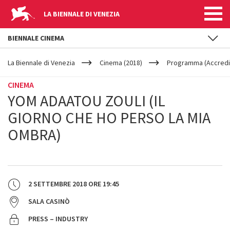
LA BIENNALE DI VENEZIA
BIENNALE CINEMA
YOUR
Salta al contenuto principale
ARE
La Biennale di Venezia
Cinema (2018)
Programma (Accredit
HERE
CINEMA
YOM ADAATOU ZOULI (IL
GIORNO CHE HO PERSO LA MIA
OMBRA)
2 SETTEMBRE 2018
ORE
19:45
SALA CASINÒ
PRESS – INDUSTRY