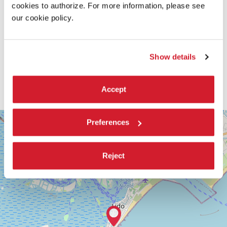
cookies to authorize. For more information, please see
our cookie policy.
Show details
Accept
SALA
+
Preferences
VOLPI
−
LUNGOMARE
MARCONI
Reject
30126
LIDO
DI
VENEZIA
TEL.
0415218711
info@labiennale.org