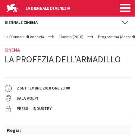
LA BIENNALE DI VENEZIA
BIENNALE CINEMA
YOUR
Salta al contenuto principale
ARE
La Biennale di Venezia
Cinema (2018)
Programma (Accredit
HERE
CINEMA
LA PROFEZIA DELL’ARMADILLO
2 SETTEMBRE 2018
ORE
20:00
SALA VOLPI
PRESS – INDUSTRY
Regia: